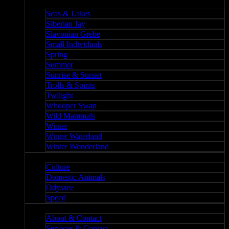
Nature II
Seas & Lakes
Siberian Jay
Slavonian Grebe
Small Individuals
Spring
Summer
Sunrise & Sunset
Trolls & Spirits
Twilight
Whooper Swan
Wild Mammals
Winter
Winter Waterland
Winter Wonderland
Culture
Culture
Domestic Animals
Odyssee
Speed
About
About & Contact
Services & Contact