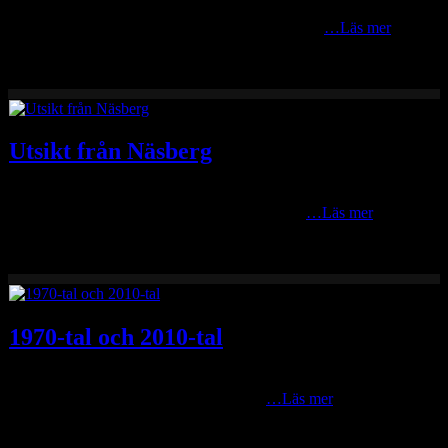
Idag har jag haft riktigt kul med objektivet Moraklockan aka Canon
EF 50 mm, 1:1.4, USM, som jag gav den namnet
…Läs mer
Utsikt från Näsberg
Kvällen i Näsberg igår var fantastisk fin med klar luft ända ner till
Orsasjön och Våmhus. Passade därför på att ta
…Läs mer
1970-tal och 2010-tal
Det är kul när det går att para ihop gamla objektiv från tidigt 70-tal
med moderna kamerahus. I det här fallet
…Läs mer