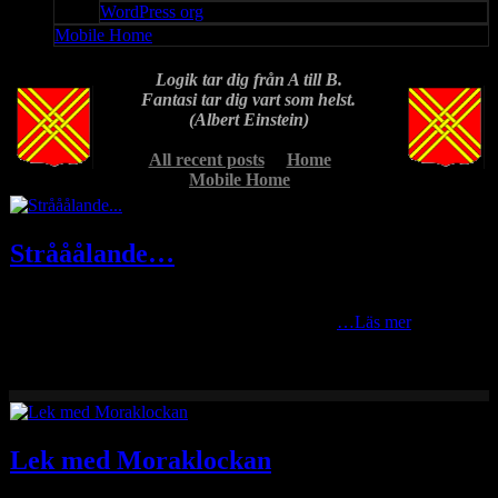
WordPress org
Mobile Home
Logik tar dig från A till B.
Fantasi tar dig vart som helst.
(Albert Einstein)
All recent posts
Home
Mobile Home
Strååålande…
Ibland hittar man konstiga bilder på datorn. Här en strååålande bild i
motljus där jag lekt men en lite längre slutartid
…Läs mer
Lek med Moraklockan