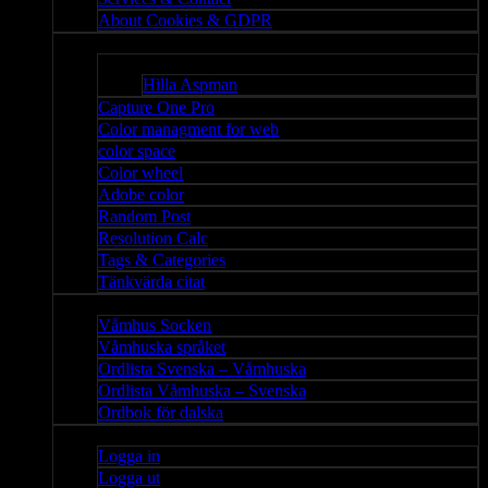
About Cookies & GDPR
Misc
Bloggar
Hilla Aspman
Capture One Pro
Color managment for web
color space
Color wheel
Adobe color
Random Post
Resolution Calc
Tags & Categories
Tänkvärda citat
Våmhus
Våmhus Socken
Våmhuska språket
Ordlista Svenska – Våmhuska
Ordlista Våmhuska – Svenska
Ordbok för dalska
Admin
Logga in
Logga ut