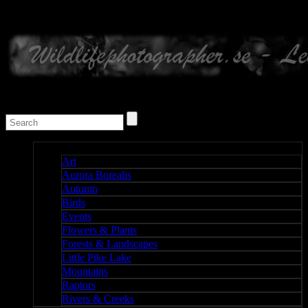
Nature I
Art
Aurora Borealis
Autumn
Birds
Events
Flowers & Plants
Forests & Landscapes
Little Pike Lake
Mountains
Raptors
Rivers & Creeks