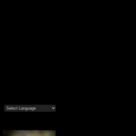
Mosippor/Tiölåtuppur