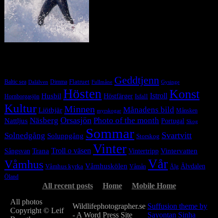
Tag Cloud
Geddtjenn
Baltic sea
Dimma
Flatruet
Dalälven
Gysinge
Fullmåne
Hösten
Konst
Istroll
Husbil
Höstfärger
Isfall
Hornborgasjön
Kultur
Minnen
Månadens bild
Liötbjär
Månsken
myrskogar
Orsasjön
Photo of the month
Näsberg
Nattljus
Portugal
Skog
Sommar
Svartvitt
Solnedgång
Soluppgång
Storskog
Vinter
Trana
Troll o väsen
Sångsvan
Vintervatten
Vintertripp
Vår
Våmhus
Våmhuskölen
Våmhus kyrka
Älvdalen
Våmån
Älg
Öland
All recent posts
Home
Mobile Home
All photos
Wildlifephotographer.se
Suffusion theme by
Copyright © Leif
- A Word Press Site
Sayontan Sinha