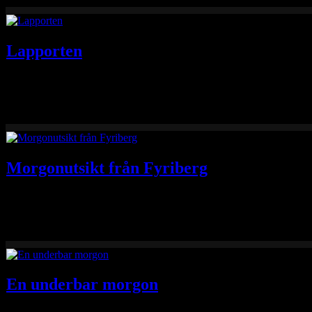
Lapporten
Tyvärr så var det regn och blåst runt midnatt i natt så det blev ingen 
Morgonutsikt från Fyriberg
Utsikt från Fyrriberg över Våmhus, Orsasjön och bergen väster om So
En underbar morgon