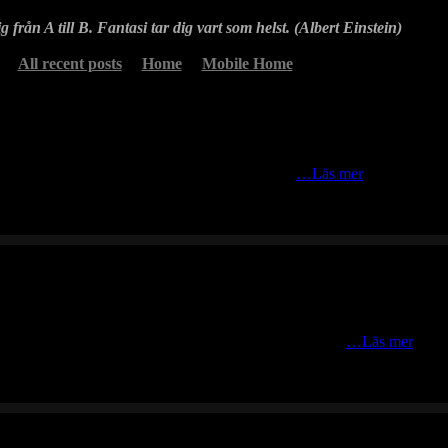
g från A till B. Fantasi tar dig vart som helst. (Albert Einstein)
All recent posts
Home
Mobile Home
ron mm. Inga hjortron där men fick oväntat besök
…Läs mer
. Många minnen från ungdomens glada dagar dyker upp
…Läs mer