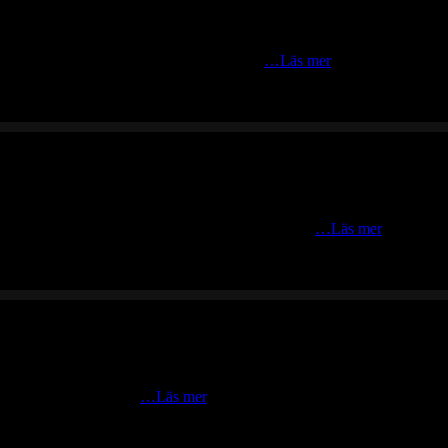
e-hojar runt om i skog och bygd hemmavid.
…Läs mer
lgar strax sydost om Indnäs fäbodar samt en trana
…Läs mer
e man är ute ju mer tur
…Läs mer