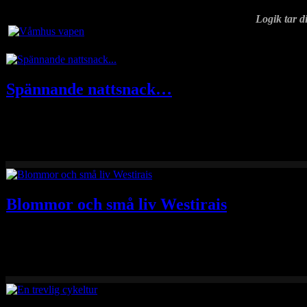
Logik tar di
Spännande nattsnack…
Det blev en tur upp till Geddtjenn igår förmiddag för att kolla hjort
Blommor och små liv Westirais
Här om dan blev det även en tur Westirais med e-hojen och kamera