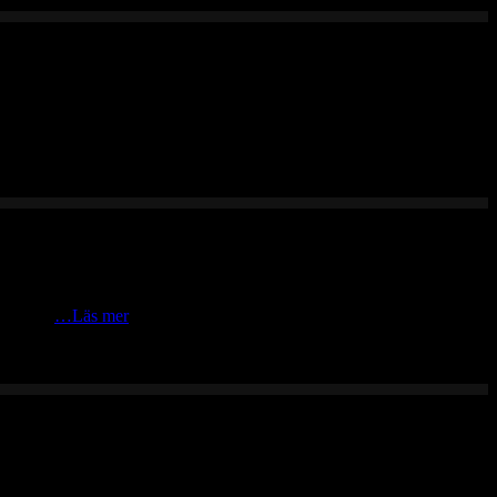
onljuset
…Läs mer