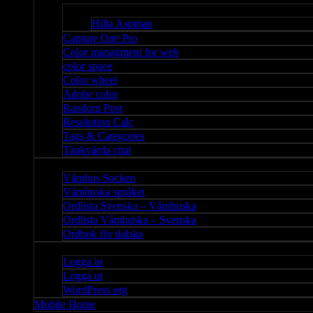
Bloggar
Hilla Aspman
Capture One Pro
Color managment for web
color space
Color wheel
Adobe color
Random Post
Resolution Calc
Tags & Categories
Tänkvärda citat
Våmhus
Våmhus Socken
Våmhuska språket
Ordlista Svenska – Våmhuska
Ordlista Våmhuska – Svenska
Ordbok för dalska
Admin
Logga in
Logga ut
WordPress org
Mobile Home