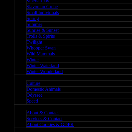
Siberian Jay
Slavonian Grebe
Small Individuals
Spring
Summer
Sunrise & Sunset
Trolls & Spirits
Twilight
Whooper Swan
Wild Mammals
Winter
Winter Waterland
Winter Wonderland
Culture
Culture
Domestic Animals
Odyssee
Speed
About
About & Contact
Services & Contact
About Cookies & GDPR
Misc