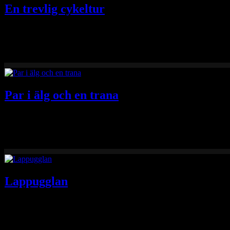
En trevlig cykeltur
Det händer typ alltid nåt spännande och trevligt när man är ute och 
Par i älg och en trana
Samma morgon som jag fick lappugglan på bild hittade jag även två ä
Lappugglan
Ibland har man tur när man är på ute mornarna och rullar och ju oftar