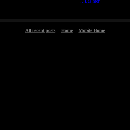
stret i min lya och tog en bild med mobilen
…Läs mer
All recent posts
Home
Mobile Home