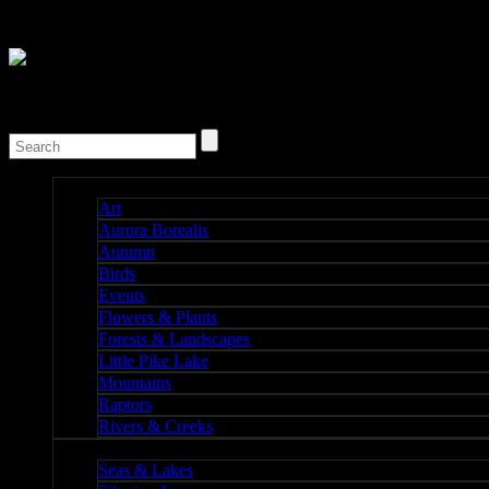
Nature I
Art
Aurora Borealis
Autumn
Birds
Events
Flowers & Plants
Forests & Landscapes
Little Pike Lake
Mountains
Raptors
Rivers & Creeks
Nature II
Seas & Lakes