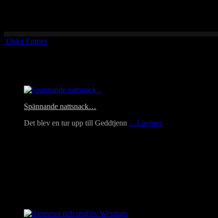
Vaknade med solen igår till en underbar morgon. Tittade ut genom fön
Older Entries
Headlines
Spännande nattsnack…
Det blev en tur upp till Geddtjenn
…Läs mer