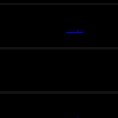
cykeltur i midnattssolens sken. Tack vare
…Läs mer
llerön med Gesundaberget till höger i bild. Tyvärr släkte molnen morg