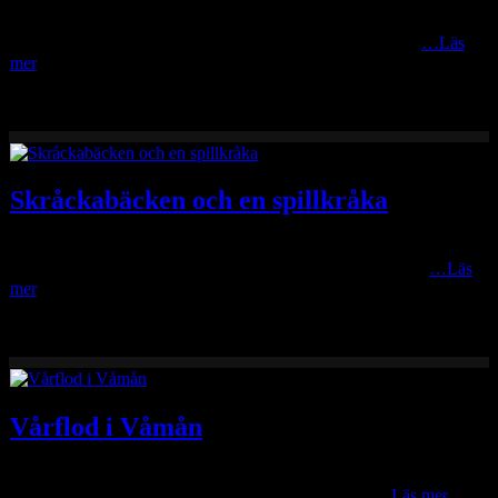
Idag blir det årets varmaste dag hittills med upp mot +30C enligt
väderprognoserna. Passade därför på att gå upp med solen
…Läs
mer
Skråckabäcken och en spillkråka
Förra veckan råkade jag ut för ett litet missöde norr på skogarna i
Våmhus. Fick stopp på en skogsbilväg med mobiltelefonen
…Läs
mer
Vårflod i Våmån
Här om dan tog jag en premiärcykeltur med e-hojen runt Våmhus.
Passade på att ta några bilder på vårfloden i Våmån
…Läs mer