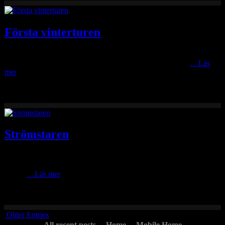
Första vinterturen
Min första vintertur med husbilen blev en liten sväng genom norra
Dalarna, Norge och norra Värmland och sen hem igen via
…Läs
mer
Strömstaren
Det händer ibland att det stannar till nån strömstare i
Geddtjennbäcken intill kojan. Den här fotograferade jag en dag i
början
…Läs mer
Older Entries
All recent posts
Home
Mobile Home