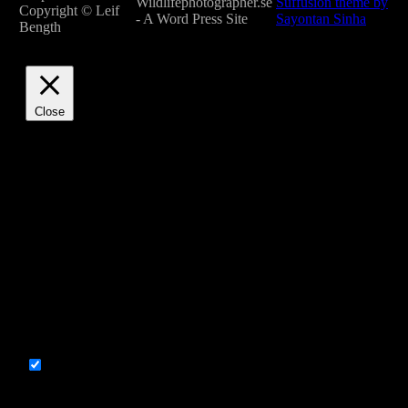
Wildlifephotographer.se
Suffusion theme by
Copyright © Leif
- A Word Press Site
Sayontan Sinha
Bength
Close
Privacy Overview
This website uses cookies to improve your experience while
you navigate through the website. Out of these, the cookies
that are categorized as necessary are stored on your browser
as they are essential for the working of basic functionalities of
the website. We also use third-party cookies that help us
analyze and understand how you use this website. These
cookies will be stored in your browser only with your
consent. You also have the option to opt-out of these cookies.
But opting out of some of these cookies may affect your
browsing experience.
Necessary
Necessary
Always Enabled
Necessary cookies are absolutely essential for the website to