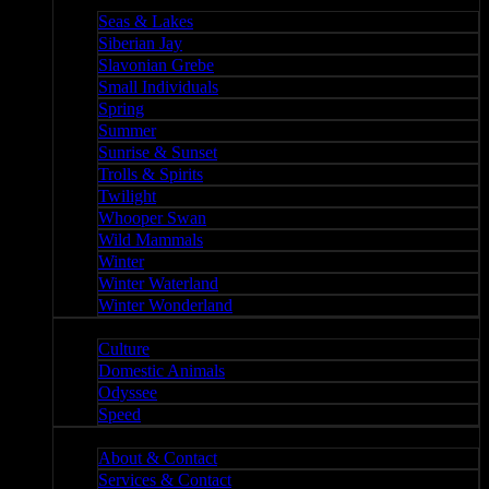
Nature II
Seas & Lakes
Siberian Jay
Slavonian Grebe
Small Individuals
Spring
Summer
Sunrise & Sunset
Trolls & Spirits
Twilight
Whooper Swan
Wild Mammals
Winter
Winter Waterland
Winter Wonderland
Culture
Culture
Domestic Animals
Odyssee
Speed
About
About & Contact
Services & Contact