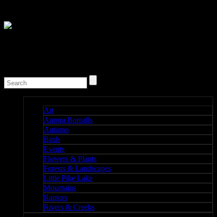
Nature I
Art
Aurora Borealis
Autumn
Birds
Events
Flowers & Plants
Forests & Landscapes
Little Pike Lake
Mountains
Raptors
Rivers & Creeks