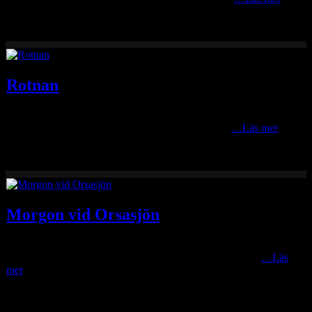
Rotnan
Rotnan är en älv med källor i Härjedalen och som rinner ner genom
Älvdalens vildmark för att mynna i Österdalälven i
…Läs mer
Morgon vid Orsasjön
Idag vid soluppgången blev det en tur med kameran ner i Våmhus
Camping för att försöka fånga soluppgången. Det blev ett
…Läs
mer