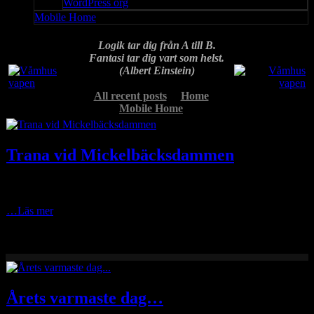
WordPress org
Mobile Home
Logik tar dig från A till B.
Fantasi tar dig vart som helst.
(Albert Einstein)
All recent posts
Home
Mobile Home
Trana vid Mickelbäcksdammen
En bild som jag tog för ett par dagar sen då jag besökte skogarna
uppe kring Näsberg. Mickelbäcksdammen fungerade som sågdamm
…Läs mer
Årets varmaste dag…