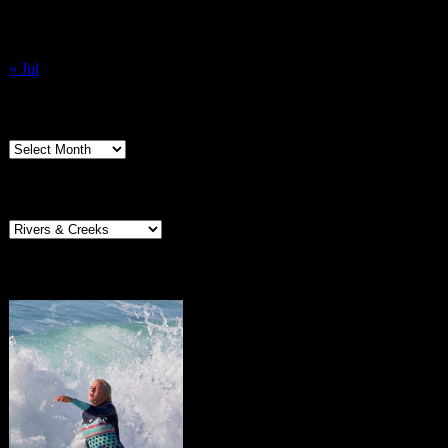
17
18
19
20
21
22
23
24
25
26
27
28
29
30
31
« Jul
Archives
Archives
Categories
Categories
Portugal