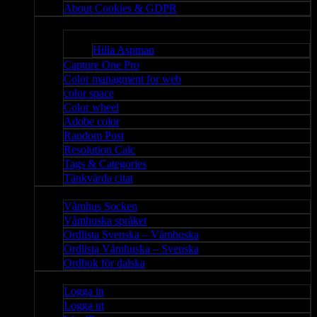
About Cookies & GDPR
Misc
Bloggar
Hilla Aspman
Capture One Pro
Color managment for web
color space
Color wheel
Adobe color
Random Post
Resolution Calc
Tags & Categories
Tänkvärda citat
Våmhus
Våmhus Socken
Våmhuska språket
Ordlista Svenska – Våmhuska
Ordlista Våmhuska – Svenska
Ordbok för dalska
Admin
Logga in
Logga ut