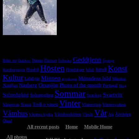
Tag Cloud
Geddtjenn
Baltic sea
Dimma
Flatruet
Dalälven
Gysinge
Fullmåne
Hösten
Konst
Istroll
Husbil
Höstfärger
Isfall
Hornborgasjön
Kultur
Minnen
Månadens bild
Liötbjär
Månsken
myrskogar
Orsasjön
Photo of the month
Näsberg
Nattljus
Portugal
Skog
Sommar
Svartvitt
Solnedgång
Soluppgång
Storskog
Vinter
Trana
Troll o väsen
Sångsvan
Vintervatten
Vintertripp
Vår
Våmhus
Våmhuskölen
Våmhus kyrka
Älvdalen
Våmån
Älg
Öland
All recent posts
Home
Mobile Home
All photos