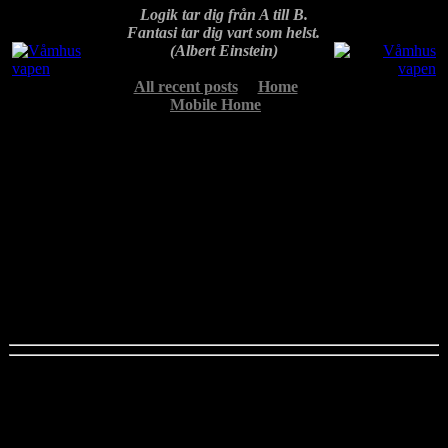
Logik tar dig från A till B.
Fantasi tar dig vart som helst.
(Albert Einstein)
All recent posts
Home
Mobile Home
Upplösningskalkylator
Normalt brukar man för det mesta printa i minst 200 ppi men vad
behövs för att bilden ska se bra ut vid utskrift sedd på normalt
betraktningsavstånd för resp utskriftsstorlek, kvalitetskrav “normalt”
i kalkylatorn. Det beräknade kvalitetsvärdet ger vad som krävs av
en digitalkameras upplösning, megapixlar, vid normala
kvalitetskrav.
Några vanliga utskriftsstorlekar i ungefärliga A-mått:
Höjd (cm)
Bredd (cm)
A-format
21
30
A4