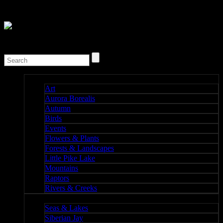
Nature I
Art
Aurora Borealis
Autumn
Birds
Events
Flowers & Plants
Forests & Landscapes
Little Pike Lake
Mountains
Raptors
Rivers & Creeks
Nature II
Seas & Lakes
Siberian Jay