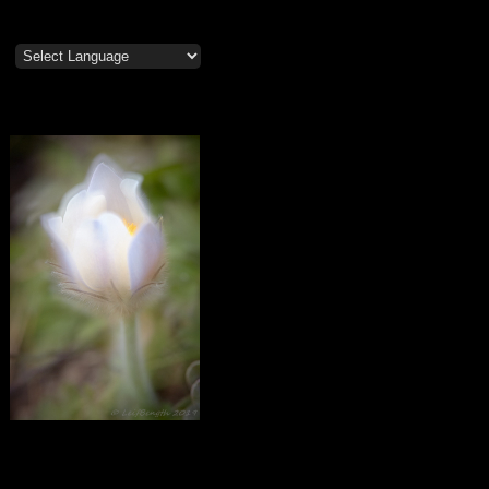
Mosippor/Tiölåtuppur
Calendar