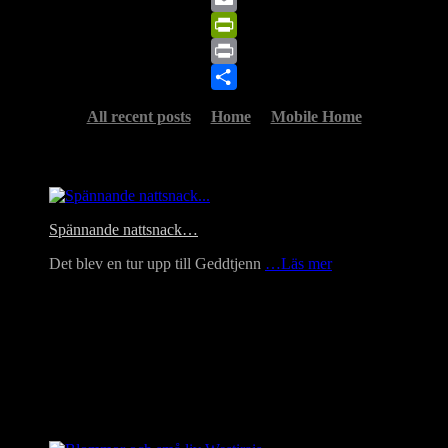
Email
PrintFriendly
Print
Share
All recent posts
Home
Mobile Home
Headlines
Spännande nattsnack…
Det blev en tur upp till Geddtjenn
…Läs mer