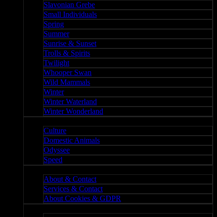
Slavonian Grebe
Small Individuals
Spring
Summer
Sunrise & Sunset
Trolls & Spirits
Twilight
Whooper Swan
Wild Mammals
Winter
Winter Waterland
Winter Wonderland
Culture
Culture
Domestic Animals
Odyssee
Speed
About
About & Contact
Services & Contact
About Cookies & GDPR
Misc