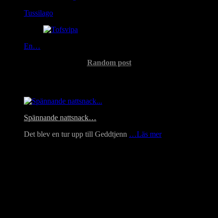
Tussilago
En…
Random post
Headlines
Spännande nattsnack…
Det blev en tur upp till Geddtjenn
…Läs mer