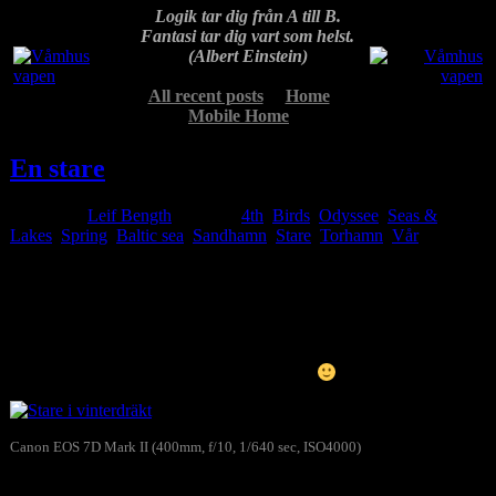
Logik tar dig från A till B.
Fantasi tar dig vart som helst.
(Albert Einstein)
All recent posts
Home
Mobile Home
En stare
Posted by
Leif Bength
at 15:43
4th
,
Birds
,
Odyssee
,
Seas &
Lakes
,
Spring
Baltic sea
,
Sandhamn
,
Stare
,
Torhamn
,
Vår
Apr
29
2026
När jag parkerade vid Sandhamn utanför Torhamn promenerade
den här staren, i vinterdräkt, omkring framför husbilen. Fick tag på
kameran och tog en bild genom vindrutan. Lite halvtaskig
bildkvalitet pga av rutan men får duga ändå
Canon EOS 7D Mark II (400mm, f/10, 1/640 sec, ISO4000)
Stare i vinterdräkt