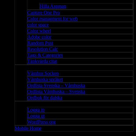
Bloggar
Hilla Aspman
Capture One Pro
Color managment for web
color space
Color wheel
Adobe color
Random Post
Resolution Calc
Tags & Categories
Tänkvärda citat
Våmhus
Våmhus Socken
Våmhuska språket
Ordlista Svenska – Våmhuska
Ordlista Våmhuska – Svenska
Ordbok för dalska
Admin
Logga in
Logga ut
WordPress org
Mobile Home