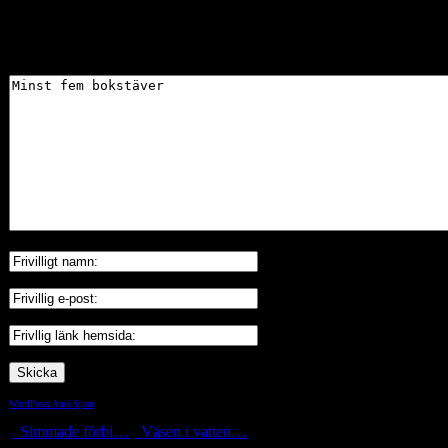
Skriv gärna en kommentar
WordPress Anti-Spam
by WP-SpamShield
Simmade förbi…
Väsen i vatten…