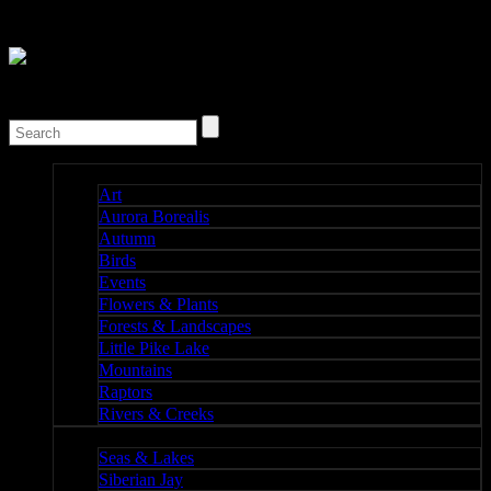
Nature I
Art
Aurora Borealis
Autumn
Birds
Events
Flowers & Plants
Forests & Landscapes
Little Pike Lake
Mountains
Raptors
Rivers & Creeks
Nature II
Seas & Lakes
Siberian Jay