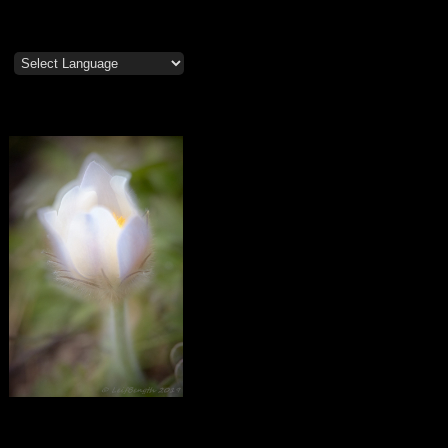
Mosippor/Tiölåtuppur
Calendar