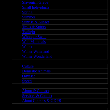
Slavonian Grebe
Small Individuals
Spring
Summer
Sunrise & Sunset
Trolls & Spirits
Twilight
Whooper Swan
Wild Mammals
Winter
Winter Waterland
Winter Wonderland
Culture
Culture
Domestic Animals
Odyssee
Speed
About
About & Contact
Services & Contact
About Cookies & GDPR
Misc