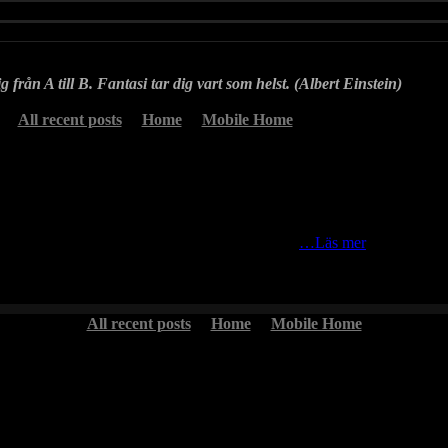
g från A till B. Fantasi tar dig vart som helst. (Albert Einstein)
All recent posts
Home
Mobile Home
bilder, som man inte tagit hand om tidigare, när
…Läs mer
All recent posts
Home
Mobile Home