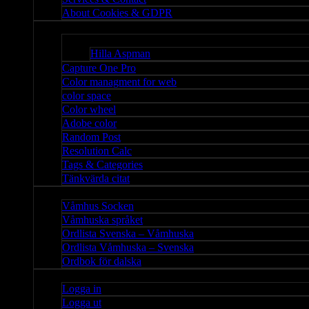
About Cookies & GDPR
Misc
Bloggar
Hilla Aspman
Capture One Pro
Color managment for web
color space
Color wheel
Adobe color
Random Post
Resolution Calc
Tags & Categories
Tänkvärda citat
Våmhus
Våmhus Socken
Våmhuska språket
Ordlista Svenska – Våmhuska
Ordlista Våmhuska – Svenska
Ordbok för dalska
Admin
Logga in
Logga ut