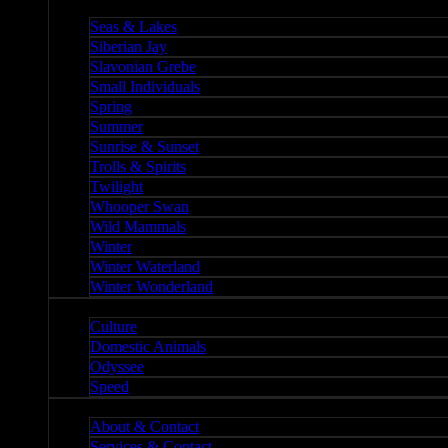
Nature II
Seas & Lakes
Siberian Jay
Slavonian Grebe
Small Individuals
Spring
Summer
Sunrise & Sunset
Trolls & Spirits
Twilight
Whooper Swan
Wild Mammals
Winter
Winter Waterland
Winter Wonderland
Culture
Culture
Domestic Animals
Odyssee
Speed
About
About & Contact
Services & Contact