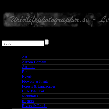
Nature I
Art
Aurora Borealis
Autumn
Birds
Events
Flowers & Plants
Forests & Landscapes
Little Pike Lake
Mountains
Raptors
Rivers & Creeks