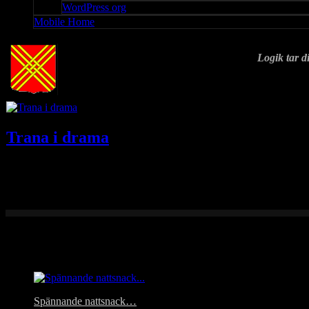
WordPress org
Mobile Home
Logik tar di
Trana i drama
Ibland hittar man nåt spännande när man rotar runt bland redan tagna 
Headlines
Spännande nattsnack…