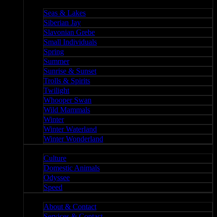
Nature II
Seas & Lakes
Siberian Jay
Slavonian Grebe
Small Individuals
Spring
Summer
Sunrise & Sunset
Trolls & Spirits
Twilight
Whooper Swan
Wild Mammals
Winter
Winter Waterland
Winter Wonderland
Culture
Culture
Domestic Animals
Odyssee
Speed
About
About & Contact
Services & Contact