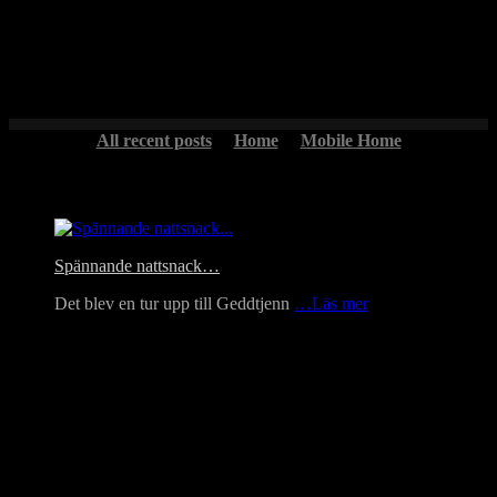
Tillbringar man några dagar på den vackra fäbodvallen Näsberg i
Våmhus blir det många bilder på den fantastiska utsikten över
hembygden…
All recent posts
Home
Mobile Home
Headlines
Spännande nattsnack…
Det blev en tur upp till Geddtjenn
…Läs mer