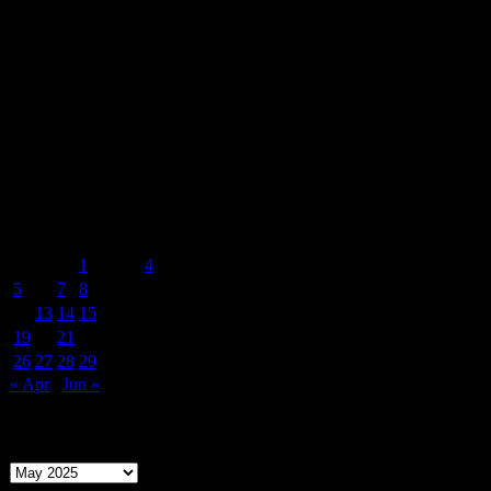
Mosippor/Tiölåtuppur
Calendar
May 2025
M
T
W
T
F
S
S
1
2
3
4
5
6
7
8
9
10
11
12
13
14
15
16
17
18
19
20
21
22
23
24
25
26
27
28
29
30
31
« Apr
Jun »
Archives
Archives