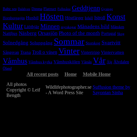
Geddtjenn
Baltic sea
Dimma
Flatruet
Dalälven
Gysinge
Fullmåne
Hösten
Konst
Istroll
Husbil
Höstfärger
Isfall
Hornborgasjön
Kultur
Minnen
Månadens bild
Liötbjär
Månsken
myrskogar
Orsasjön
Photo of the month
Näsberg
Nattljus
Portugal
Skog
Sommar
Svartvitt
Solnedgång
Soluppgång
Storskog
Vinter
Trana
Troll o väsen
Sångsvan
Vintervatten
Vintertripp
Vår
Våmhus
Våmhuskölen
Våmhus kyrka
Älvdalen
Våmån
Älg
Öland
All recent posts
Home
Mobile Home
All photos
Wildlifephotographer.se
Suffusion theme by
Copyright © Leif
- A Word Press Site
Sayontan Sinha
Bength