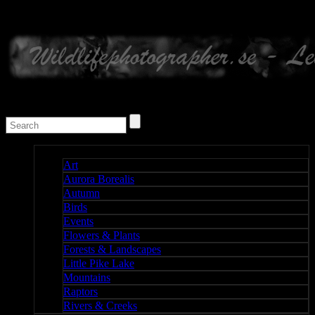
Nature I
Art
Aurora Borealis
Autumn
Birds
Events
Flowers & Plants
Forests & Landscapes
Little Pike Lake
Mountains
Raptors
Rivers & Creeks