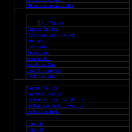
About Cookies & GDPR
Misc
Bloggar
Hilla Aspman
Capture One Pro
Color managment for web
color space
Color wheel
Adobe color
Random Post
Resolution Calc
Tags & Categories
Tänkvärda citat
Våmhus
Våmhus Socken
Våmhuska språket
Ordlista Svenska – Våmhuska
Ordlista Våmhuska – Svenska
Ordbok för dalska
Admin
Logga in
Logga ut