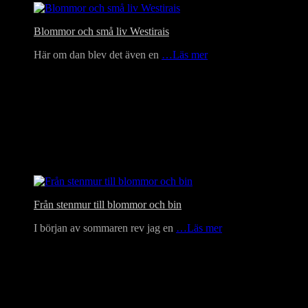
Blommor och små liv Westirais
Här om dan blev det även en
…Läs mer
Från stenmur till blommor och bin
I början av sommaren rev jag en
…Läs mer