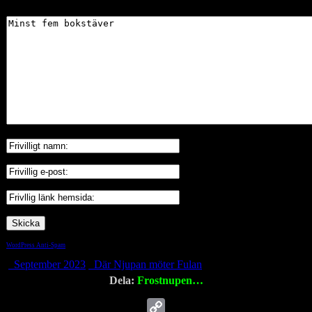
WordPress Anti-Spam
by WP-SpamShield
September 2023
Där Njupan möter Fulan
Dela:
Frostnupen…