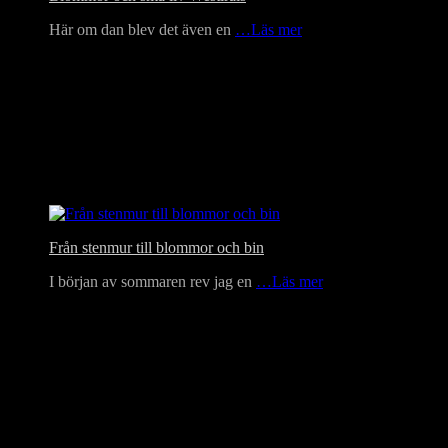
Här om dan blev det även en
…Läs mer
Från stenmur till blommor och bin
I början av sommaren rev jag en
…Läs mer