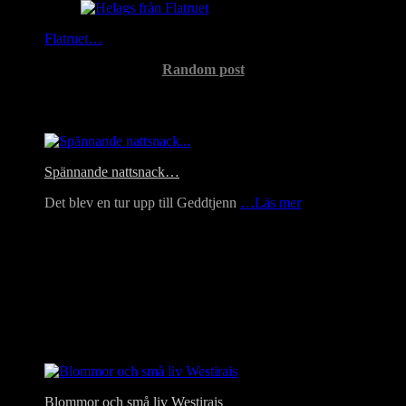
Flatruet…
Random post
Headlines
Spännande nattsnack…
Det blev en tur upp till Geddtjenn
…Läs mer
Blommor och små liv Westirais