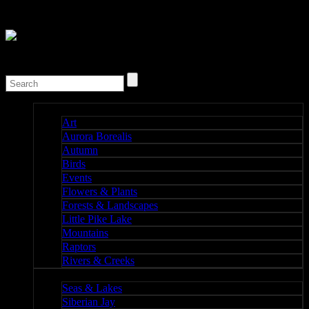
Nature I
Art
Aurora Borealis
Autumn
Birds
Events
Flowers & Plants
Forests & Landscapes
Little Pike Lake
Mountains
Raptors
Rivers & Creeks
Nature II
Seas & Lakes
Siberian Jay