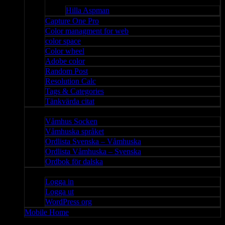
Bloggar
Hilla Aspman
Capture One Pro
Color managment for web
color space
Color wheel
Adobe color
Random Post
Resolution Calc
Tags & Categories
Tänkvärda citat
Våmhus
Våmhus Socken
Våmhuska språket
Ordlista Svenska – Våmhuska
Ordlista Våmhuska – Svenska
Ordbok för dalska
Admin
Logga in
Logga ut
WordPress org
Mobile Home