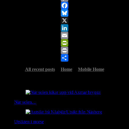
Copy
Link
Facebook
Bluesky
X
LinkedIn
Email
PrintFriendly
Print
Share
All recent posts
Home
Mobile Home
Related Posts
När solen…
Utsikten i morse