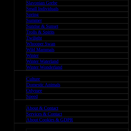
Slavonian Grebe
Small Individuals
Spring
Summer
Sunrise & Sunset
Trolls & Spirits
Twilight
Whooper Swan
Wild Mammals
Winter
Winter Waterland
Winter Wonderland
Culture
Culture
Domestic Animals
Odyssee
Speed
About
About & Contact
Services & Contact
About Cookies & GDPR
Misc