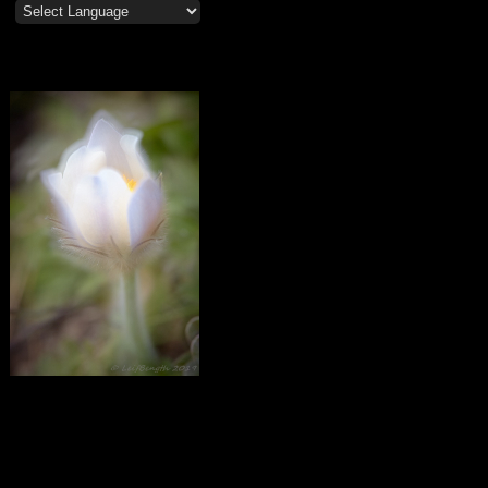
Mosippor/Tiölåtuppur
Calendar
October 2023
M
T
W
T
F
S
S