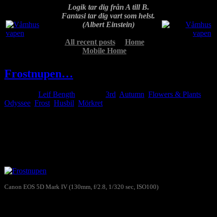
Logik tar dig från A till B.
Fantasi tar dig vart som helst.
(Albert Einstein)
All recent posts
Home
Mobile Home
Frostnupen…
Posted by
Leif Bength
at 09:55
3rd
,
Autumn
,
Flowers & Plants
,
Odyssee
Frost
,
Husbil
,
Mörkret
Oct
04
2023
Det var minusgrader här i Mörkret i morse så jag tog en
fotopromenad och njöt av friskheten. Här en frostnupen växt som
också kanske njöt när solen började knalla upp över trädtopparna…
Canon EOS 5D Mark IV (130mm, f/2.8, 1/320 sec, ISO100)
Frostnupen
Skriv gärna en kommentar