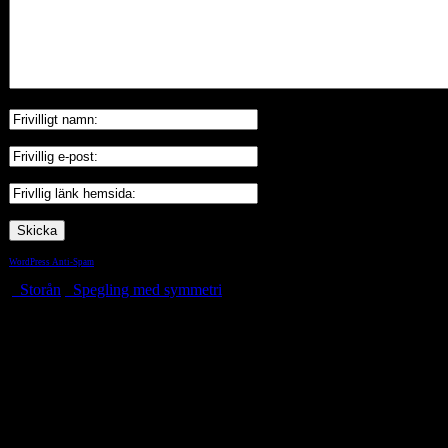
WordPress Anti-Spam
by WP-SpamShield
Storån
Spegling med symmetri