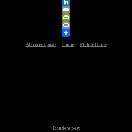
X
LinkedIn
Email
PrintFriendly
Print
Share
All recent posts
Home
Mobile Home
Random post