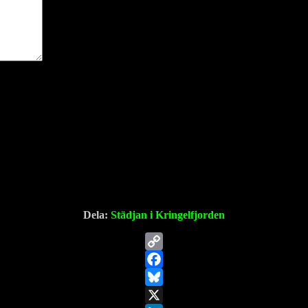
Dela:
Städjan i Kringelfjorden
Copy
Link
Facebook
Bluesky