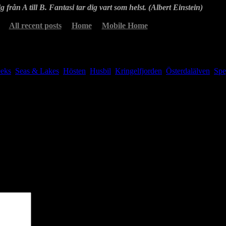
g från A till B. Fantasi tar dig vart som helst. (Albert Einstein)
All recent posts
Home
Mobile Home
eeks
,
Seas & Lakes
Hösten
,
Husbil
,
Kringelfjorden
,
Österdalälven
,
Spe
ällplats vid Hedarfjorden i det vackra vädret idag. Efter bara en knapp
att stanna och ta en bild.