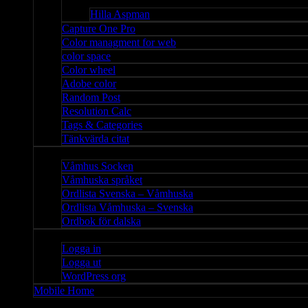
Bloggar
Hilla Aspman
Capture One Pro
Color managment for web
color space
Color wheel
Adobe color
Random Post
Resolution Calc
Tags & Categories
Tänkvärda citat
Våmhus
Våmhus Socken
Våmhuska språket
Ordlista Svenska – Våmhuska
Ordlista Våmhuska – Svenska
Ordbok för dalska
Admin
Logga in
Logga ut
WordPress org
Mobile Home