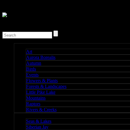
Nature I
Art
Aurora Borealis
Autumn
Birds
Events
Flowers & Plants
Forests & Landscapes
Little Pike Lake
Mountains
Raptors
Rivers & Creeks
Nature II
Seas & Lakes
Siberian Jay