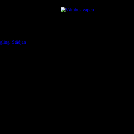
gling
,
Städjan
 km uppenbarade sig en vacker vy över fjorden mot Städjan och vackra