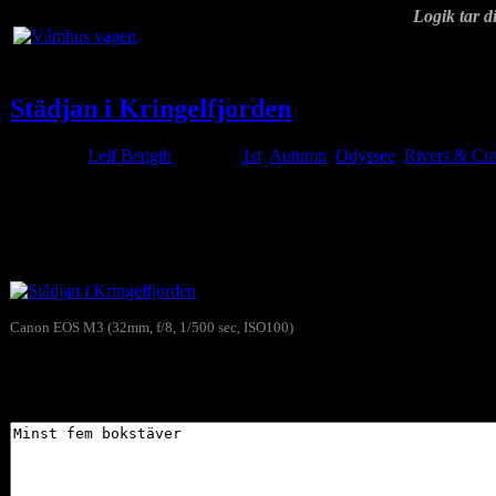
Logik tar di
Städjan i Kringelfjorden
Posted by
Leif Bength
at 20:33
1st
,
Autumn
,
Odyssee
,
Rivers & Cr
Sep
24
2023
Jag passade på att ta en cykeltur upp till Kringelfjorden från min st
moln med härlig spegling i Kringelfjordens stilla vatten. det vara bara 
Canon EOS M3 (32mm, f/8, 1/500 sec, ISO100)
Städjan i Kringelfjorden
Skriv gärna en kommentar