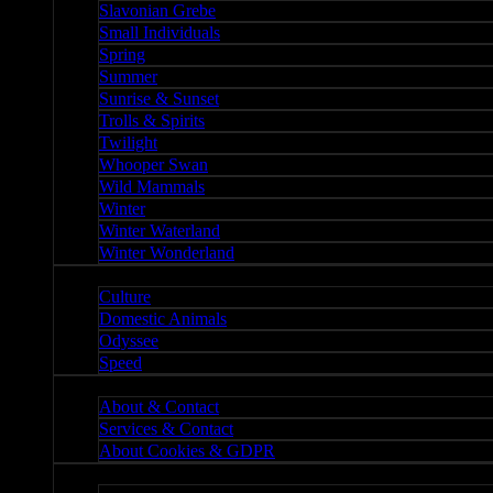
Slavonian Grebe
Small Individuals
Spring
Summer
Sunrise & Sunset
Trolls & Spirits
Twilight
Whooper Swan
Wild Mammals
Winter
Winter Waterland
Winter Wonderland
Culture
Culture
Domestic Animals
Odyssee
Speed
About
About & Contact
Services & Contact
About Cookies & GDPR
Misc