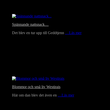
Headlines
Spännande nattsnack…
Det blev en tur upp till Geddtjenn
…Läs mer
Blommor och små liv Westirais
Här om dan blev det även en
…Läs mer