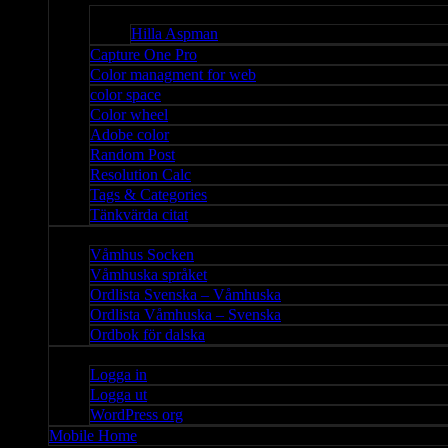
Bloggar
Hilla Aspman
Capture One Pro
Color managment for web
color space
Color wheel
Adobe color
Random Post
Resolution Calc
Tags & Categories
Tänkvärda citat
Våmhus
Våmhus Socken
Våmhuska språket
Ordlista Svenska – Våmhuska
Ordlista Våmhuska – Svenska
Ordbok för dalska
Admin
Logga in
Logga ut
WordPress org
Mobile Home