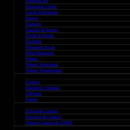
Siberian Jay
Slavonian Grebe
Small Individuals
Spring
Summer
Sunrise & Sunset
Trolls & Spirits
Twilight
Whooper Swan
Wild Mammals
Winter
Winter Waterland
Winter Wonderland
Culture
Culture
Domestic Animals
Odyssee
Speed
About
About & Contact
Services & Contact
About Cookies & GDPR
Misc