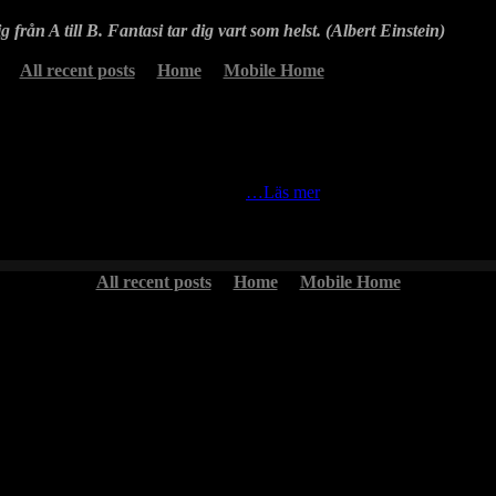
g från A till B. Fantasi tar dig vart som helst. (Albert Einstein)
All recent posts
Home
Mobile Home
tre tillfällen i mina hemtrakter. De
…Läs mer
All recent posts
Home
Mobile Home