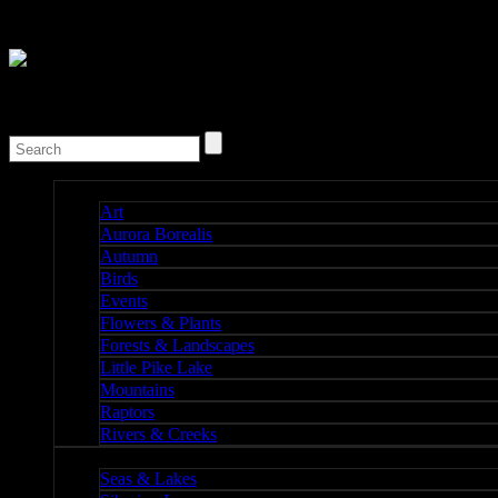
Nature I
Art
Aurora Borealis
Autumn
Birds
Events
Flowers & Plants
Forests & Landscapes
Little Pike Lake
Mountains
Raptors
Rivers & Creeks
Nature II
Seas & Lakes