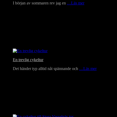
I början av sommaren rev jag en
…Läs mer
En trevlig cykeltur
Det händer typ alltid nåt spännande och
…Läs mer