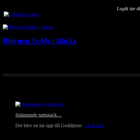
Logik tar di
Björnen Teddy i Bäcka
Under en knapp månads tid, 19 maj till 15 juni 2019, såg jag björn vid 
Headlines
Spännande nattsnack…
Det blev en tur upp till Geddtjenn
…Läs mer