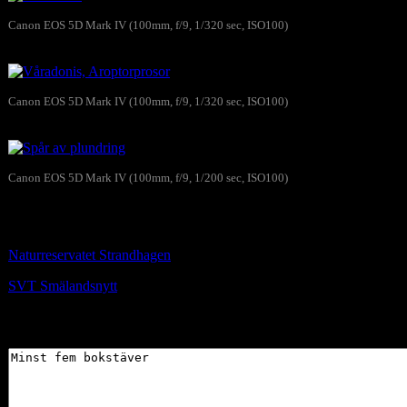
Canon EOS 5D Mark IV (100mm, f/9, 1/320 sec, ISO100)
Våradonis
Canon EOS 5D Mark IV (100mm, f/9, 1/320 sec, ISO100)
Våradonis, Aroptorprosor
Canon EOS 5D Mark IV (100mm, f/9, 1/200 sec, ISO100)
Spår av plundring
Läs mer….
Naturreservatet Strandhagen
SVT Smälandsnytt
Skriv gärna en kommentar