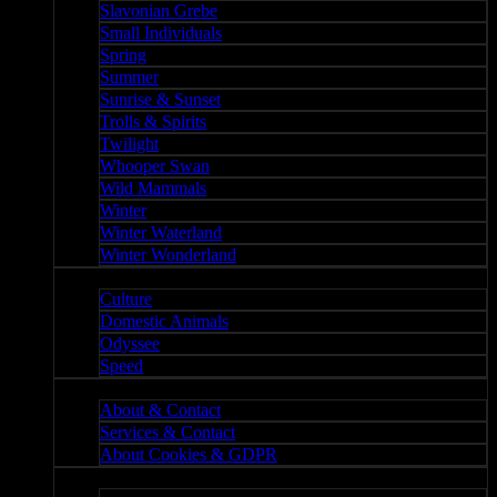
Slavonian Grebe
Small Individuals
Spring
Summer
Sunrise & Sunset
Trolls & Spirits
Twilight
Whooper Swan
Wild Mammals
Winter
Winter Waterland
Winter Wonderland
Culture
Culture
Domestic Animals
Odyssee
Speed
About
About & Contact
Services & Contact
About Cookies & GDPR
Misc