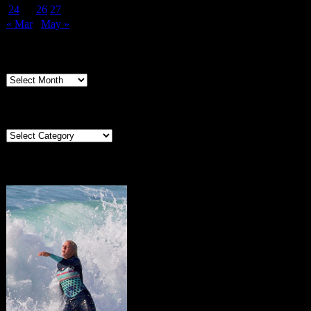
24
25
26
27
28
29
30
« Mar
May »
Archives
Archives
Categories
Categories
Portugal