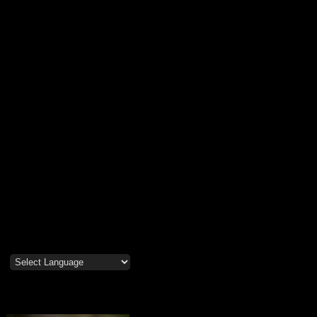
Mosippor/Tiölåtuppur