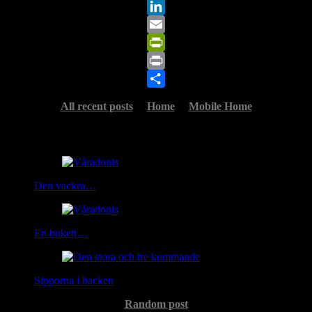
X
LinkedIn
Email
PrintFriendly
Print
Share
All recent posts
Home
Mobile Home
Related Posts
Den vackra…
En bukett…
Sipporna i backen
Random post