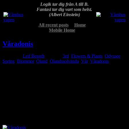
Logik tar dig från A till B.
Fantasi tar dig vart som helst.
(Albert Einstein)
All recent posts
Home
Mobile Home
Våradonis
Posted by
Leif Bength
at 21:20
3rd
,
Flowers & Plants
,
Odyssee
,
Spring
Blommor
,
Öland
,
Ölandssolvända
,
Vår
,
Våradonis
Apr
16
2023
Jag läste en larmande artikel igår på SVTs Smålandsnytt om att ca
300 vardonis (arontorpsrosor) hade grävts upp i naturreservatet
Strandhagen, ca fem km norr om Grönhögen, på Öland. Besökte
därför reservatet idag och fann glädjande nog några våradonisar
kvar i full blom. Det pratas om att det varit djur som varit där och
plundrat men eftersom blomman är väldigt giftig så är det kanske
mindre troligt? Blomman är f ö fridlyst och finns i Sverige bara på
Öland och Gotland.