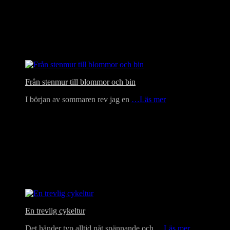
Från stenmur till blommor och bin
I början av sommaren rev jag en
…Läs mer
En trevlig cykeltur
Det händer typ alltid nåt spännande och
…Läs mer