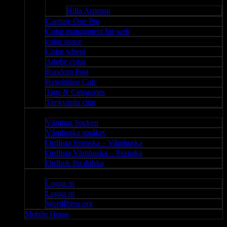
Bloggar
Hilla Aspman
Capture One Pro
Color managment for web
color space
Color wheel
Adobe color
Random Post
Resolution Calc
Tags & Categories
Tänkvärda citat
Våmhus
Våmhus Socken
Våmhuska språket
Ordlista Svenska – Våmhuska
Ordlista Våmhuska – Svenska
Ordbok för dalska
Admin
Logga in
Logga ut
WordPress org
Mobile Home