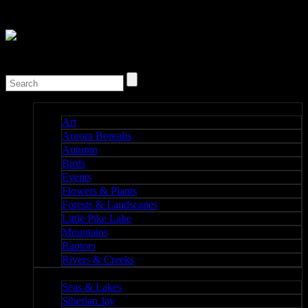
Nature I
Art
Aurora Borealis
Autumn
Birds
Events
Flowers & Plants
Forests & Landscapes
Little Pike Lake
Mountains
Raptors
Rivers & Creeks
Nature II
Seas & Lakes
Siberian Jay