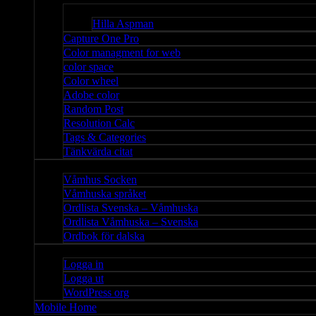
Bloggar
Hilla Aspman
Capture One Pro
Color managment for web
color space
Color wheel
Adobe color
Random Post
Resolution Calc
Tags & Categories
Tänkvärda citat
Våmhus
Våmhus Socken
Våmhuska språket
Ordlista Svenska – Våmhuska
Ordlista Våmhuska – Svenska
Ordbok för dalska
Admin
Logga in
Logga ut
WordPress org
Mobile Home