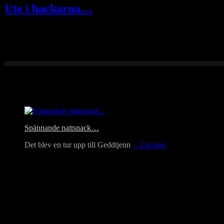
Ute i backarna…
I tisdags hängde jag med Mora Fotoklubb till blåsippsbackarna i Vattn
Headlines
Spännande nattsnack…
Det blev en tur upp till Geddtjenn
…Läs mer