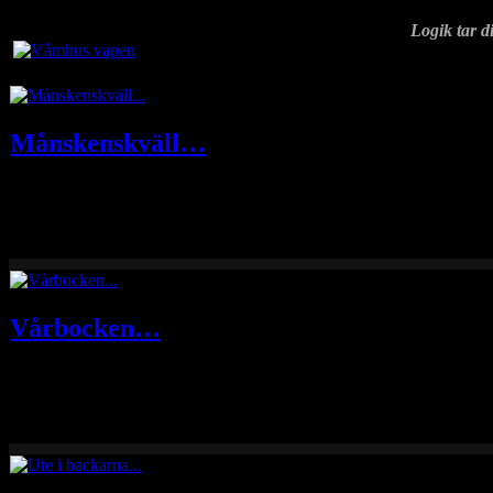
Logik tar di
Månskenskväll…
Det var vackert på Kölen sent igår kväll då den lätt molnslöjade må
Vårbocken…
På väg upp i storskogarna igår em poserade en grann råbock på en