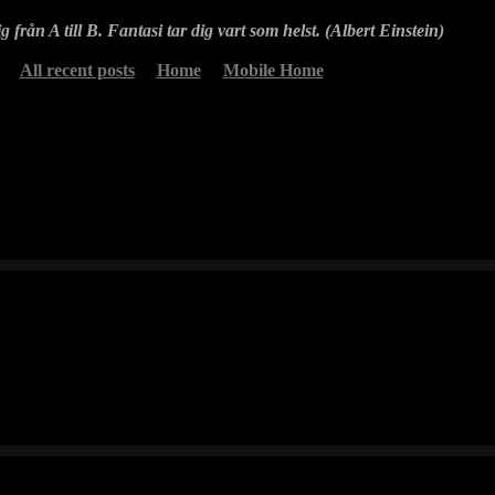
g från A till B. Fantasi tar dig vart som helst. (Albert Einstein)
All recent posts
Home
Mobile Home
nen spred ett skönt skimmer över de snötäckta myrarna…
 åker mellan Bäck och Heden i Våmhus…