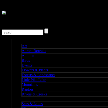
Nature I
Art
Aurora Borealis
Autumn
Birds
Events
Flowers & Plants
Forests & Landscapes
Little Pike Lake
Mountains
Raptors
Rivers & Creeks
Nature II
Seas & Lakes