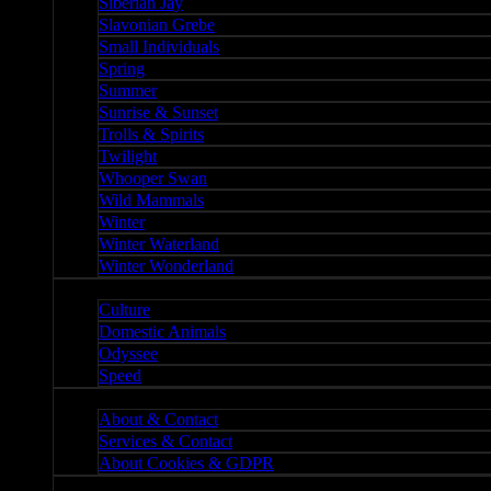
Siberian Jay
Slavonian Grebe
Small Individuals
Spring
Summer
Sunrise & Sunset
Trolls & Spirits
Twilight
Whooper Swan
Wild Mammals
Winter
Winter Waterland
Winter Wonderland
Culture
Culture
Domestic Animals
Odyssee
Speed
About
About & Contact
Services & Contact
About Cookies & GDPR
Misc