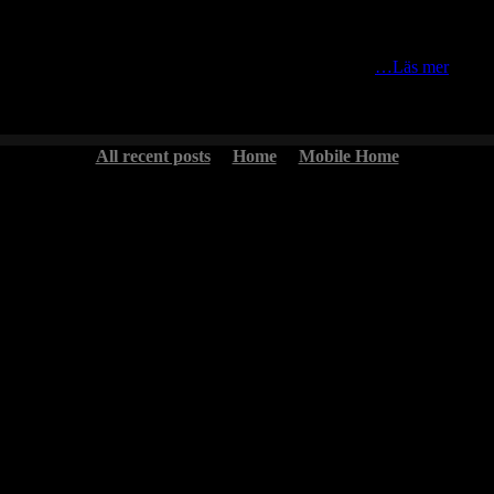
äs utanför Mora. Lite tidigt kanske då det var gott om
…Läs mer
All recent posts
Home
Mobile Home