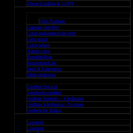
About Cookies & GDPR
Misc
Bloggar
Hilla Aspman
Capture One Pro
Color managment for web
color space
Color wheel
Adobe color
Random Post
Resolution Calc
Tags & Categories
Tänkvärda citat
Våmhus
Våmhus Socken
Våmhuska språket
Ordlista Svenska – Våmhuska
Ordlista Våmhuska – Svenska
Ordbok för dalska
Admin
Logga in
Logga ut