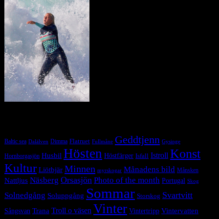
Tag Cloud
Geddtjenn
Baltic sea
Dimma
Flatruet
Dalälven
Gysinge
Fullmåne
Hösten
Konst
Istroll
Husbil
Höstfärger
Isfall
Hornborgasjön
Kultur
Minnen
Månadens bild
Liötbjär
Månsken
myrskogar
Orsasjön
Photo of the month
Näsberg
Nattljus
Portugal
Skog
Sommar
Svartvitt
Solnedgång
Soluppgång
Storskog
Vinter
Trana
Troll o väsen
Sångsvan
Vintervatten
Vintertripp