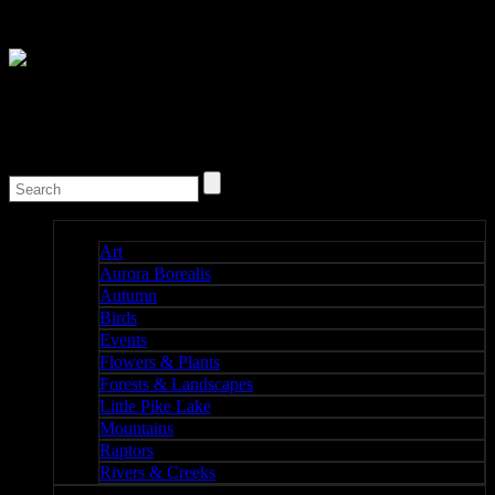
Nature I
Art
Aurora Borealis
Autumn
Birds
Events
Flowers & Plants
Forests & Landscapes
Little Pike Lake
Mountains
Raptors
Rivers & Creeks