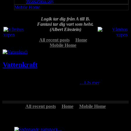
WordPress org
Mobile Home
Logik tar dig från A till B.
Fantasi tar dig vart som helst.
(Albert Einstein)
All recent posts
Home
Mobile Home
Vattenkraft
Vattenflödet i Våmån är ovanligt högt idag och har varit det i stort
sett hela sommaren. Här en bild tagen för
…Läs mer
All recent posts
Home
Mobile Home
Headlines