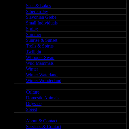
Nature II
Seas & Lakes
Siberian Jay
Slavonian Grebe
Small Individuals
Spring
Summer
Sunrise & Sunset
Trolls & Spirits
Twilight
Whooper Swan
Wild Mammals
Winter
Winter Waterland
Winter Wonderland
Culture
Culture
Domestic Animals
Odyssee
Speed
About
About & Contact
Services & Contact