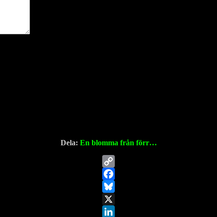
Dela:
En blomma från förr…
Copy
Link
Facebook
Bluesky
X