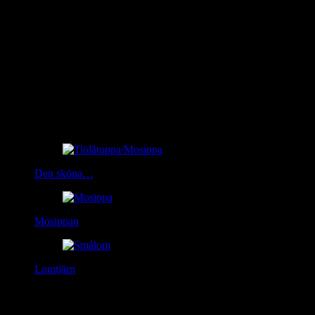
Related Posts
Den sköna…
Mosippan
Lomtjärn