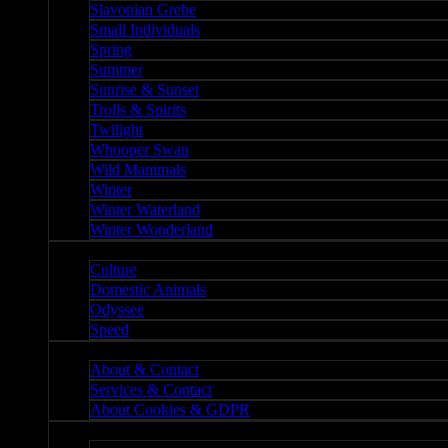
Slavonian Grebe
Small Individuals
Spring
Summer
Sunrise & Sunset
Trolls & Spirits
Twilight
Whooper Swan
Wild Mammals
Winter
Winter Waterland
Winter Wonderland
Culture
Culture
Domestic Animals
Odyssee
Speed
About
About & Contact
Services & Contact
About Cookies & GDPR
Misc