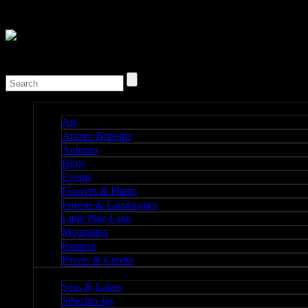
Nature I
Art
Aurora Borealis
Autumn
Birds
Events
Flowers & Plants
Forests & Landscapes
Little Pike Lake
Mountains
Raptors
Rivers & Creeks
Nature II
Seas & Lakes
Siberian Jay