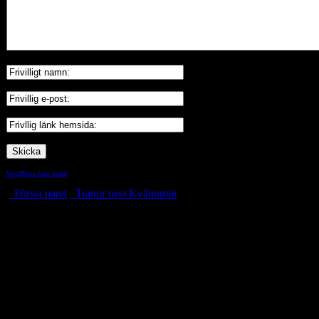
WordPress Anti-Spam
by WP-SpamShield
Första paret
Tranur nest Kvännmör