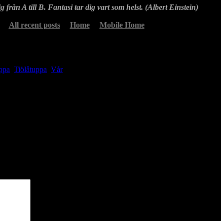
g från A till B. Fantasi tar dig vart som helst. (Albert Einstein)
All recent posts
Home
Mobile Home
ppa
,
Tiölåtuppa
,
Vår
mmer kanske senare men tills dess kommer här en mosippa från förr som 