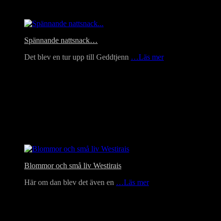
Headlines
Spännande nattsnack…
Det blev en tur upp till Geddtjenn
…Läs mer
Blommor och små liv Westirais
Här om dan blev det även en
…Läs mer