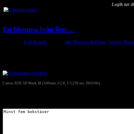
Logik tar di
En blomma från förr…
Posted by
Leif Bength
at 20:01
4th
,
Flowers & Plants
,
Spring
Mosi
Apr
15
2025
Jag har tyvärr inte hittat några mosippor än på mitt mosippställe. Ko
Canon EOS 5D Mark III (100mm, f/2.8, 1/1250 sec, ISO100)
En mosippa från förr
Skriv gärna en kommentar