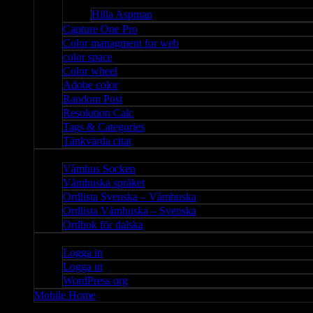
Bloggar
Hilla Aspman
Capture One Pro
Color managment for web
color space
Color wheel
Adobe color
Random Post
Resolution Calc
Tags & Categories
Tänkvärda citat
Våmhus
Våmhus Socken
Våmhuska språket
Ordlista Svenska – Våmhuska
Ordlista Våmhuska – Svenska
Ordbok för dalska
Admin
Logga in
Logga ut
WordPress org
Mobile Home