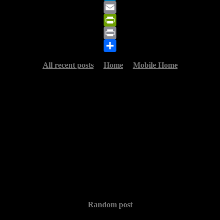
LinkedIn
Email
PrintFriendly
Print
Share
All recent posts
Home
Mobile Home
Random post