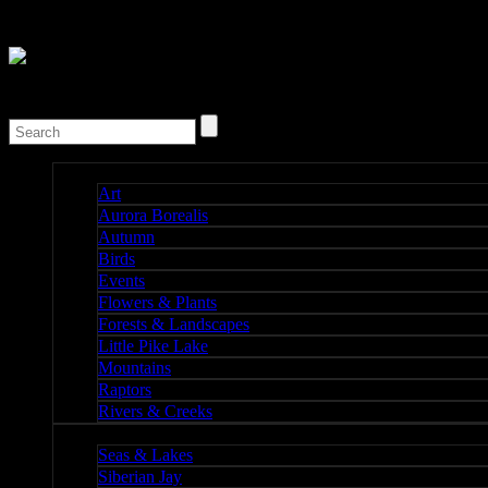
Nature I
Art
Aurora Borealis
Autumn
Birds
Events
Flowers & Plants
Forests & Landscapes
Little Pike Lake
Mountains
Raptors
Rivers & Creeks
Nature II
Seas & Lakes
Siberian Jay