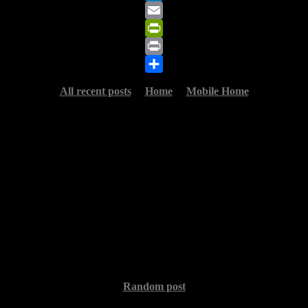
LinkedIn
Email
PrintFriendly
Print
Share
All recent posts
Home
Mobile Home
Random post