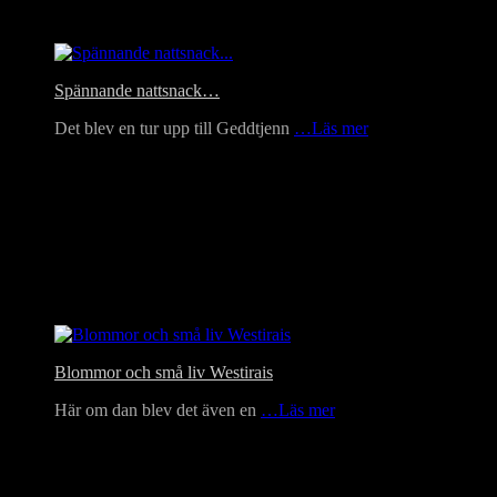
Headlines
Spännande nattsnack…
Det blev en tur upp till Geddtjenn
…Läs mer
Blommor och små liv Westirais
Här om dan blev det även en
…Läs mer