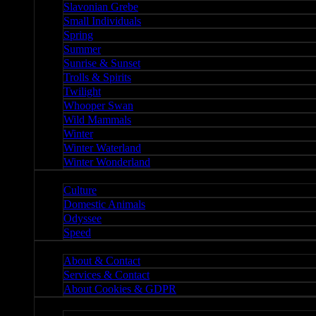
Slavonian Grebe
Small Individuals
Spring
Summer
Sunrise & Sunset
Trolls & Spirits
Twilight
Whooper Swan
Wild Mammals
Winter
Winter Waterland
Winter Wonderland
Culture
Culture
Domestic Animals
Odyssee
Speed
About
About & Contact
Services & Contact
About Cookies & GDPR
Misc