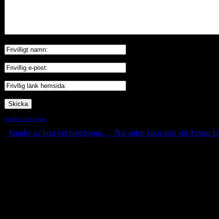
WordPress Anti-Spam
by WP-SpamShield
Grader av höst vid Geddtjenn…
När solen kikar upp vid Axmar b