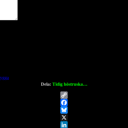
rygga
Dela:
Tidig höstruska…
Copy
Link
Facebook
Bluesky
X