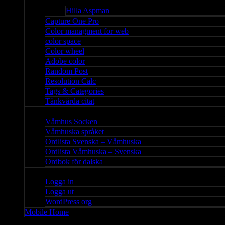
Bloggar
Hilla Aspman
Capture One Pro
Color managment for web
color space
Color wheel
Adobe color
Random Post
Resolution Calc
Tags & Categories
Tänkvärda citat
Våmhus
Våmhus Socken
Våmhuska språket
Ordlista Svenska – Våmhuska
Ordlista Våmhuska – Svenska
Ordbok för dalska
Admin
Logga in
Logga ut
WordPress org
Mobile Home