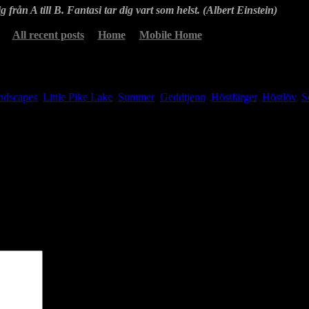
g från A till B. Fantasi tar dig vart som helst. (Albert Einstein)
All recent posts
Home
Mobile Home
ndscapes
,
Little Pike Lake
,
Summer
Geddtjenn
,
Höstfärger
,
Höstlöv
,
S
idigt i år. Här en lite blåsig bild med ordentligt gula löv.