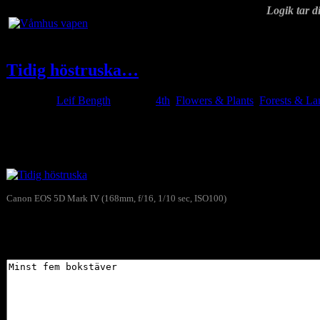
Logik tar di
Tidig höstruska…
Posted by
Leif Bength
at 19:42
4th
,
Flowers & Plants
,
Forests & La
Aug
18
2024
Ja, som jag skrev tidigare så verkar höstfärgerna vid Geddtjenn komma t
Canon EOS 5D Mark IV (168mm, f/16, 1/10 sec, ISO100)
Tidig höstruska
Skriv gärna en kommentar