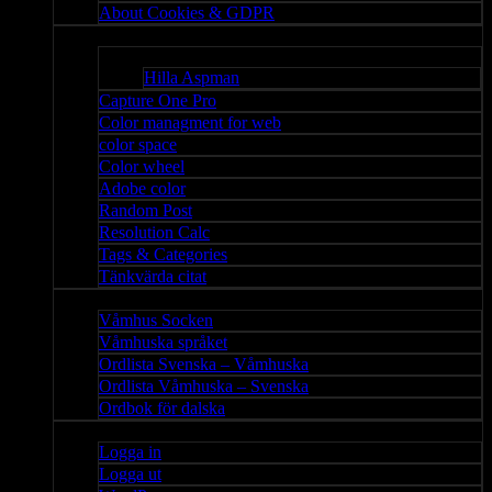
About Cookies & GDPR
Misc
Bloggar
Hilla Aspman
Capture One Pro
Color managment for web
color space
Color wheel
Adobe color
Random Post
Resolution Calc
Tags & Categories
Tänkvärda citat
Våmhus
Våmhus Socken
Våmhuska språket
Ordlista Svenska – Våmhuska
Ordlista Våmhuska – Svenska
Ordbok för dalska
Admin
Logga in
Logga ut