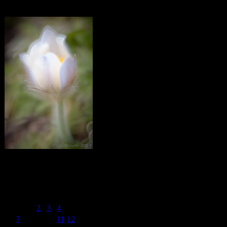
Mosippor/Tiölåtuppur
Calendar
May 2024
M
T
W
T
F
S
S
1
2
3
4
5
6
7
8
9
10
11
12