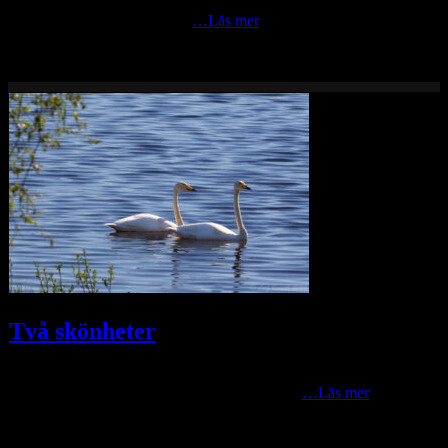
I kväll blev det lite lek med lite längre slutartider och med en lätt
blixt på andra ridån för att få
…Läs mer
Två skönheter
Jag fick ett tips i morse av min dotter Anna att det är många
sångsvanar i Orsasjön utanför deras hus. Åkte
…Läs mer