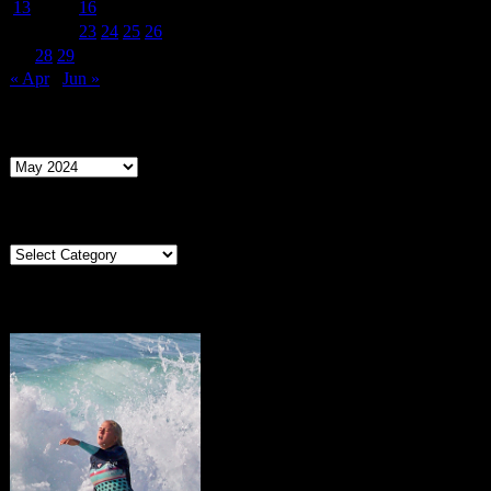
13
14
15
16
17
18
19
20
21
22
23
24
25
26
27
28
29
30
31
« Apr
Jun »
Archives
Archives
Categories
Categories
Portugal