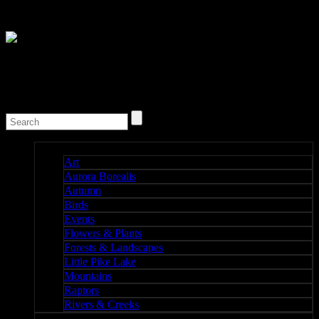
Nature I
Art
Aurora Borealis
Autumn
Birds
Events
Flowers & Plants
Forests & Landscapes
Little Pike Lake
Mountains
Raptors
Rivers & Creeks