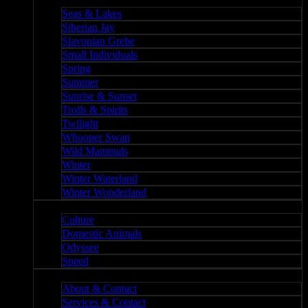
Nature II
Seas & Lakes
Siberian Jay
Slavonian Grebe
Small Individuals
Spring
Summer
Sunrise & Sunset
Trolls & Spirits
Twilight
Whooper Swan
Wild Mammals
Winter
Winter Waterland
Winter Wonderland
Culture
Culture
Domestic Animals
Odyssee
Speed
About
About & Contact
Services & Contact