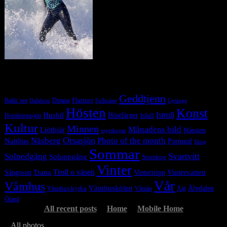
Tag Cloud
Geddtjenn
Baltic sea
Dimma
Flatruet
Dalälven
Gysinge
Fullmåne
Hösten
Konst
Istroll
Husbil
Höstfärger
Isfall
Hornborgasjön
Kultur
Minnen
Månadens bild
Liötbjär
Månsken
myrskogar
Orsasjön
Photo of the month
Näsberg
Nattljus
Portugal
Skog
Sommar
Svartvitt
Solnedgång
Soluppgång
Storskog
Vinter
Trana
Troll o väsen
Sångsvan
Vintervatten
Vintertripp
Vår
Våmhus
Våmhuskölen
Våmhus kyrka
Älvdalen
Våmån
Älg
Öland
All recent posts
Home
Mobile Home
All photos