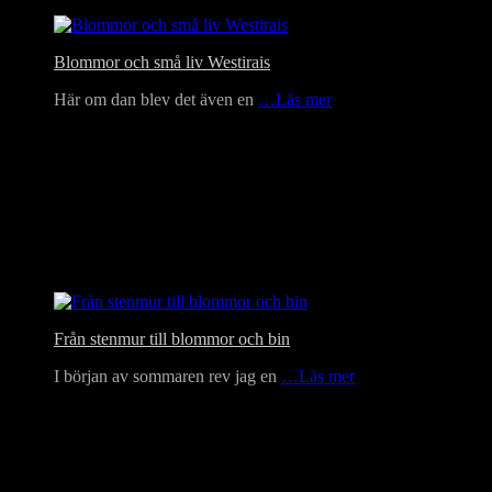
Blommor och små liv Westirais
Här om dan blev det även en
…Läs mer
Från stenmur till blommor och bin
I början av sommaren rev jag en
…Läs mer