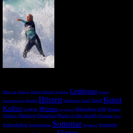
Tag Cloud
Geddtjenn
Baltic sea
Dimma
Flatruet
Dalälven
Gysinge
Fullmåne
Hösten
Konst
Istroll
Husbil
Höstfärger
Isfall
Hornborgasjön
Kultur
Minnen
Månadens bild
Liötbjär
Månsken
myrskogar
Orsasjön
Photo of the month
Näsberg
Nattljus
Portugal
Skog
Sommar
Svartvitt
Solnedgång
Soluppgång
Storskog