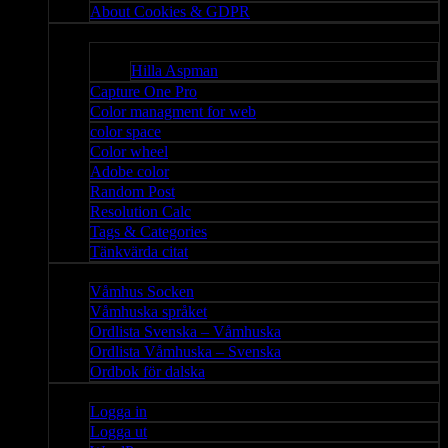
About Cookies & GDPR
Misc
Bloggar
Hilla Aspman
Capture One Pro
Color managment for web
color space
Color wheel
Adobe color
Random Post
Resolution Calc
Tags & Categories
Tänkvärda citat
Våmhus
Våmhus Socken
Våmhuska språket
Ordlista Svenska – Våmhuska
Ordlista Våmhuska – Svenska
Ordbok för dalska
Admin
Logga in
Logga ut