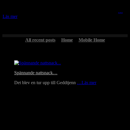
Det klasar på i rönnarna vilket ska innebära att vintern blir kall och
snöfattig enligt bondförnuft men vetenskapen säger att rönnbär
…
Läs mer
All recent posts
Home
Mobile Home
Headlines
Spännande nattsnack…
Det blev en tur upp till Geddtjenn
…Läs mer