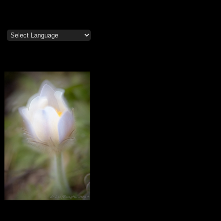
Mosippor/Tiölåtuppur
Calendar