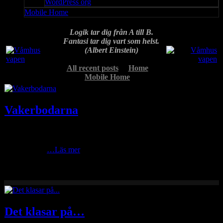
WordPress org
Mobile Home
Logik tar dig från A till B.
Fantasi tar dig vart som helst.
(Albert Einstein)
All recent posts
Home
Mobile Home
Vakerbodarna
Vackerbodarna, intill Rymån, är fäbodvallen som ligger längst bort
från Våmhus. Närmare 70 km bilväg från Macken i Våmhus.
Bilvägen går
…Läs mer
Det klasar på…