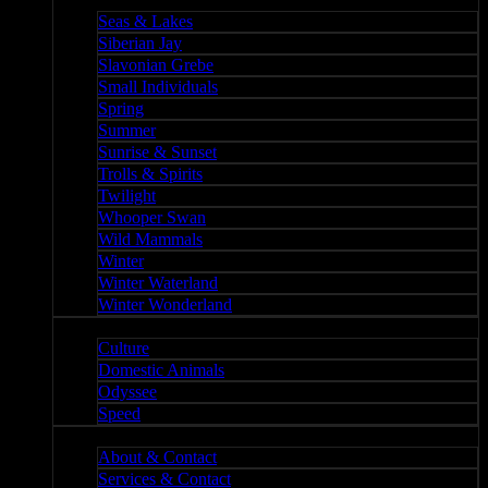
Nature II
Seas & Lakes
Siberian Jay
Slavonian Grebe
Small Individuals
Spring
Summer
Sunrise & Sunset
Trolls & Spirits
Twilight
Whooper Swan
Wild Mammals
Winter
Winter Waterland
Winter Wonderland
Culture
Culture
Domestic Animals
Odyssee
Speed
About
About & Contact
Services & Contact