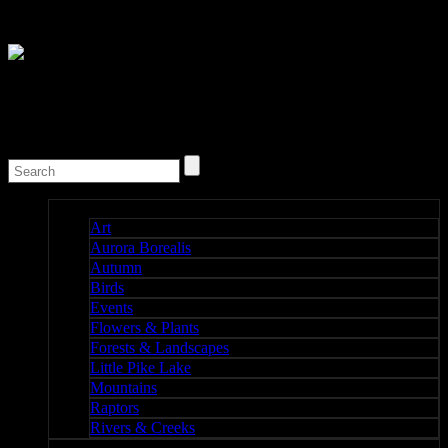
Nature I
Art
Aurora Borealis
Autumn
Birds
Events
Flowers & Plants
Forests & Landscapes
Little Pike Lake
Mountains
Raptors
Rivers & Creeks