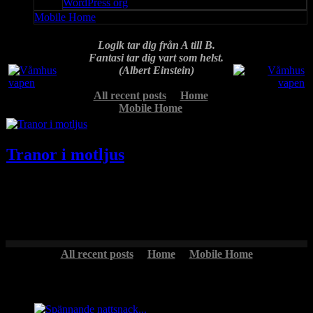
WordPress org
Mobile Home
Logik tar dig från A till B.
Fantasi tar dig vart som helst.
(Albert Einstein)
All recent posts
Home
Mobile Home
Tranor i motljus
En nyframkallad motljusbild på några tranor vid Hornborgasjön sent
på eftermiddagen 10 april 2018.
All recent posts
Home
Mobile Home
Headlines