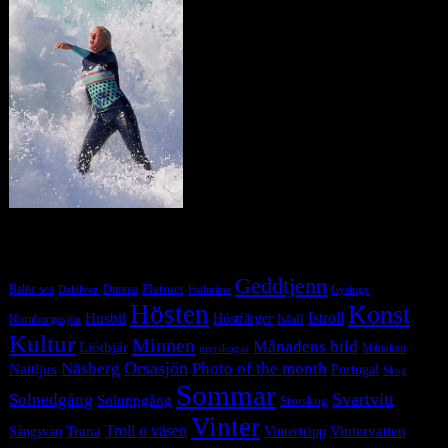
Tag Cloud
Geddtjenn
Baltic sea
Dimma
Flatruet
Dalälven
Gysinge
Fullmåne
Hösten
Konst
Istroll
Husbil
Höstfärger
Isfall
Hornborgasjön
Kultur
Minnen
Månadens bild
Liötbjär
Månsken
myrskogar
Orsasjön
Photo of the month
Näsberg
Nattljus
Portugal
Skog
Sommar
Svartvitt
Solnedgång
Soluppgång
Storskog
Vinter
Trana
Troll o väsen
Sångsvan
Vintervatten
Vintertripp