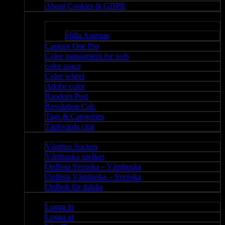
About Cookies & GDPR
Misc
Bloggar
Hilla Aspman
Capture One Pro
Color managment for web
color space
Color wheel
Adobe color
Random Post
Resolution Calc
Tags & Categories
Tänkvärda citat
Våmhus
Våmhus Socken
Våmhuska språket
Ordlista Svenska – Våmhuska
Ordlista Våmhuska – Svenska
Ordbok för dalska
Admin
Logga in
Logga ut