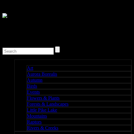
Nature I
Art
Aurora Borealis
Autumn
Birds
Events
Flowers & Plants
Forests & Landscapes
Little Pike Lake
Mountains
Raptors
Rivers & Creeks