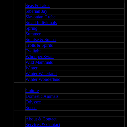
Nature II
Seas & Lakes
Siberian Jay
Slavonian Grebe
Small Individuals
Spring
Summer
Sunrise & Sunset
Trolls & Spirits
Twilight
Whooper Swan
Wild Mammals
Winter
Winter Waterland
Winter Wonderland
Culture
Culture
Domestic Animals
Odyssee
Speed
About
About & Contact
Services & Contact