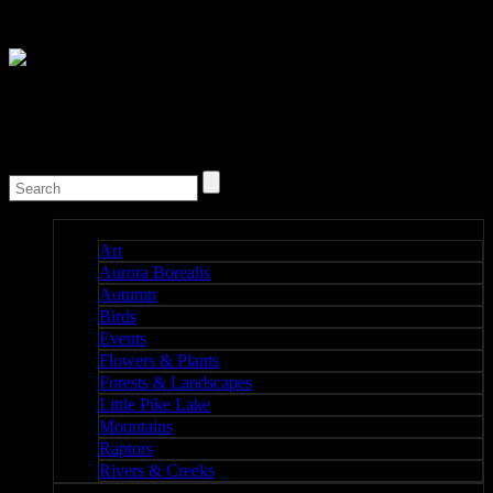
Nature I
Art
Aurora Borealis
Autumn
Birds
Events
Flowers & Plants
Forests & Landscapes
Little Pike Lake
Mountains
Raptors
Rivers & Creeks