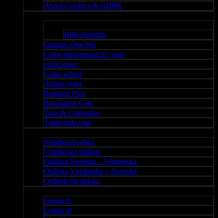
About Cookies & GDPR
Misc
Bloggar
Hilla Aspman
Capture One Pro
Color managment for web
color space
Color wheel
Adobe color
Random Post
Resolution Calc
Tags & Categories
Tänkvärda citat
Våmhus
Våmhus Socken
Våmhuska språket
Ordlista Svenska – Våmhuska
Ordlista Våmhuska – Svenska
Ordbok för dalska
Admin
Logga in
Logga ut