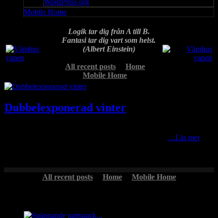
WordPress org
Mobile Home
Logik tar dig från A till B.
Fantasi tar dig vart som helst.
(Albert Einstein)
All recent posts
Home
Mobile Home
Dubbelexponerad vinter
En bild från arkivet där jag lekt med en dubbelexponering samt
framkallat genom att lägga på lite extra high key mm
…Läs mer
All recent posts
Home
Mobile Home
Headlines