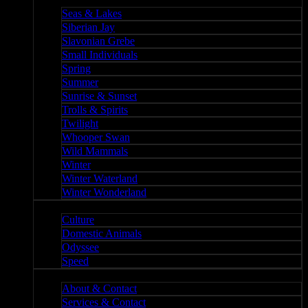
Nature II
Seas & Lakes
Siberian Jay
Slavonian Grebe
Small Individuals
Spring
Summer
Sunrise & Sunset
Trolls & Spirits
Twilight
Whooper Swan
Wild Mammals
Winter
Winter Waterland
Winter Wonderland
Culture
Culture
Domestic Animals
Odyssee
Speed
About
About & Contact
Services & Contact