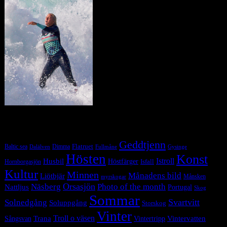
Tag Cloud
Geddtjenn
Baltic sea
Dimma
Flatruet
Dalälven
Gysinge
Fullmåne
Hösten
Konst
Istroll
Husbil
Höstfärger
Isfall
Hornborgasjön
Kultur
Minnen
Månadens bild
Liötbjär
Månsken
myrskogar
Orsasjön
Photo of the month
Näsberg
Nattljus
Portugal
Skog
Sommar
Svartvitt
Solnedgång
Soluppgång
Storskog
Vinter
Trana
Troll o väsen
Sångsvan
Vintervatten
Vintertripp