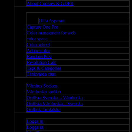
About Cookies & GDPR
Misc
Bloggar
Hilla Aspman
Capture One Pro
Color managment for web
color space
Color wheel
Adobe color
Random Post
Resolution Calc
Tags & Categories
Tänkvärda citat
Våmhus
Våmhus Socken
Våmhuska språket
Ordlista Svenska – Våmhuska
Ordlista Våmhuska – Svenska
Ordbok för dalska
Admin
Logga in
Logga ut