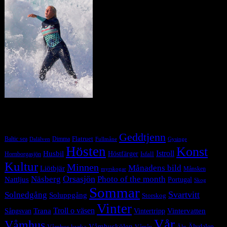
Tag Cloud
Geddtjenn
Baltic sea
Dimma
Flatruet
Dalälven
Gysinge
Fullmåne
Hösten
Konst
Istroll
Husbil
Höstfärger
Isfall
Hornborgasjön
Kultur
Minnen
Månadens bild
Liötbjär
Månsken
myrskogar
Orsasjön
Photo of the month
Näsberg
Nattljus
Portugal
Skog
Sommar
Svartvitt
Solnedgång
Soluppgång
Storskog
Vinter
Trana
Troll o väsen
Sångsvan
Vintervatten
Vintertripp
Vår
Våmhus
Våmhuskölen
Våmhus kyrka
Älvdalen