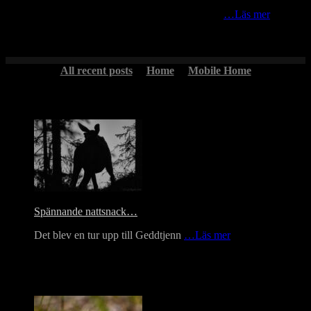
En pausad snöskoter som står och väntar “bättre tider” för en ny
säsong på lederna?… Ja, vem vet? Hur som helst
…Läs mer
All recent posts
Home
Mobile Home
Headlines
Spännande nattsnack…
Det blev en tur upp till Geddtjenn
…Läs mer