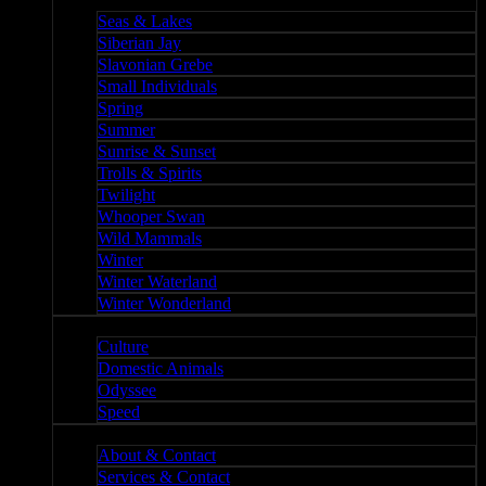
Nature II
Seas & Lakes
Siberian Jay
Slavonian Grebe
Small Individuals
Spring
Summer
Sunrise & Sunset
Trolls & Spirits
Twilight
Whooper Swan
Wild Mammals
Winter
Winter Waterland
Winter Wonderland
Culture
Culture
Domestic Animals
Odyssee
Speed
About
About & Contact
Services & Contact