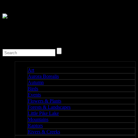
Nature I
Art
Aurora Borealis
Autumn
Birds
Events
Flowers & Plants
Forests & Landscapes
Little Pike Lake
Mountains
Raptors
Rivers & Creeks