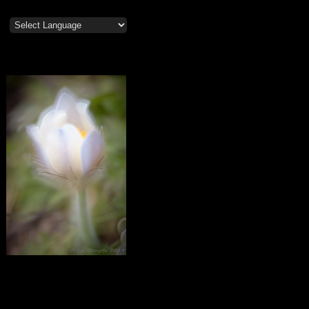
Mosippor/Tiölåtuppur
Calendar
December 2022