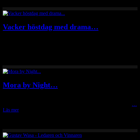
Vacker höstdag med drama…
Igår eftermiddag sken solen vackert över bygden samtidigt som
dramatiska moln sakta drog bort norrut över bergen…
Mora by Night…
Temat för Mora Fotoklubbs fototräff under tisdagskvällen var Mora
by Night och här kommer tre av mina bilder från kvällen. Anders
…
Läs mer