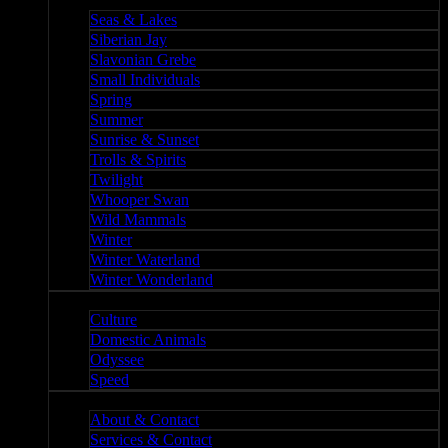
Nature II
Seas & Lakes
Siberian Jay
Slavonian Grebe
Small Individuals
Spring
Summer
Sunrise & Sunset
Trolls & Spirits
Twilight
Whooper Swan
Wild Mammals
Winter
Winter Waterland
Winter Wonderland
Culture
Culture
Domestic Animals
Odyssee
Speed
About
About & Contact
Services & Contact