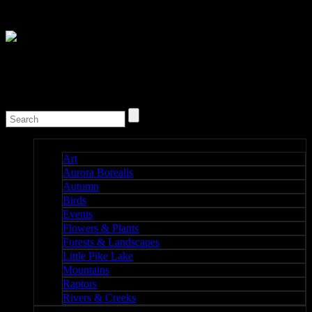
Nature I
Art
Aurora Borealis
Autumn
Birds
Events
Flowers & Plants
Forests & Landscapes
Little Pike Lake
Mountains
Raptors
Rivers & Creeks