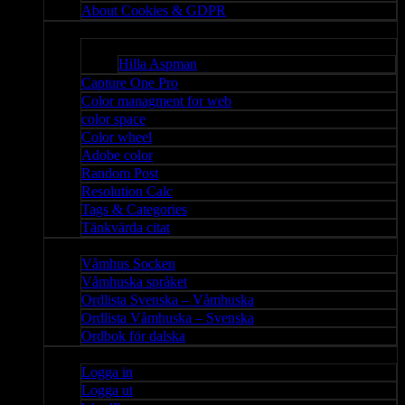
About Cookies & GDPR
Misc
Bloggar
Hilla Aspman
Capture One Pro
Color managment for web
color space
Color wheel
Adobe color
Random Post
Resolution Calc
Tags & Categories
Tänkvärda citat
Våmhus
Våmhus Socken
Våmhuska språket
Ordlista Svenska – Våmhuska
Ordlista Våmhuska – Svenska
Ordbok för dalska
Admin
Logga in
Logga ut