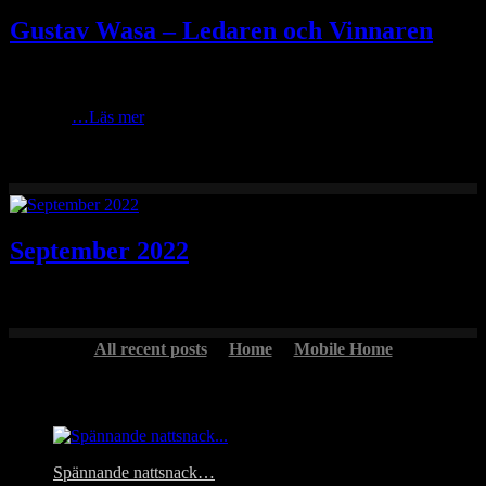
Gustav Wasa – Ledaren och Vinnaren
I tisdags på kvällen förra veckan blev det en fotohappening vid
statyn Gustav Wasa intill Vasaloppets målportal som arrangerades
av Mora
…Läs mer
September 2022
All recent posts
Home
Mobile Home
Headlines
Spännande nattsnack…