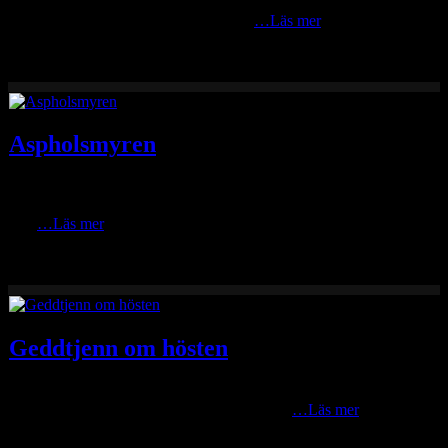
Det är aldrig fel att åka upp till Näsberg. Så idag när solen började
titta fram efter regnskyarna såg det rätt
…Läs mer
Aspholsmyren
Ca tre km norr om Geddtjenn breder Aspholsmyren ut sig mellan
landsvägen och österut mot Oradtjennvallen. En vacker myr drygt
650
…Läs mer
Geddtjenn om hösten
Var upp till Geddtjenn en sväng och tog en höstbild bara för att jag
tyckte det var kul. Egentligen heter tjärnarna
…Läs mer