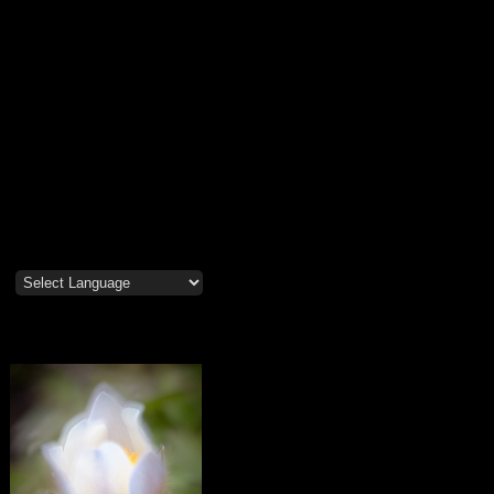
Mosippor/Tiölåtuppur