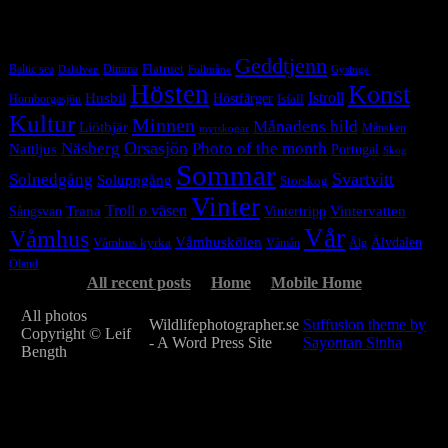
Tag Cloud
Geddtjenn
Baltic sea
Dimma
Flatruet
Dalälven
Gysinge
Fullmåne
Hösten
Konst
Istroll
Husbil
Höstfärger
Isfall
Hornborgasjön
Kultur
Minnen
Månadens bild
Liötbjär
Månsken
myrskogar
Orsasjön
Photo of the month
Näsberg
Nattljus
Portugal
Skog
Sommar
Svartvitt
Solnedgång
Soluppgång
Storskog
Vinter
Trana
Troll o väsen
Sångsvan
Vintervatten
Vintertripp
Vår
Våmhus
Våmhuskölen
Våmhus kyrka
Älvdalen
Våmån
Älg
Öland
All recent posts
Home
Mobile Home
All photos
Wildlifephotographer.se
Suffusion theme by
Copyright © Leif
- A Word Press Site
Sayontan Sinha
Bength