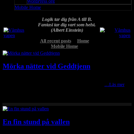
WordPress org
Mobile Home
Logik tar dig från A till B.
Fantasi tar dig vart som helst.
(Albert Einstein)
All recent posts
Home
Mobile Home
Mörka nätter vid Geddtjenn
Har tillbringat två nätter i vildmarken vid Geddtjenn, där urbana ljus
lyser med sin totala frånvaro, för att försöka fånga lite
…Läs mer
En fin stund på vallen