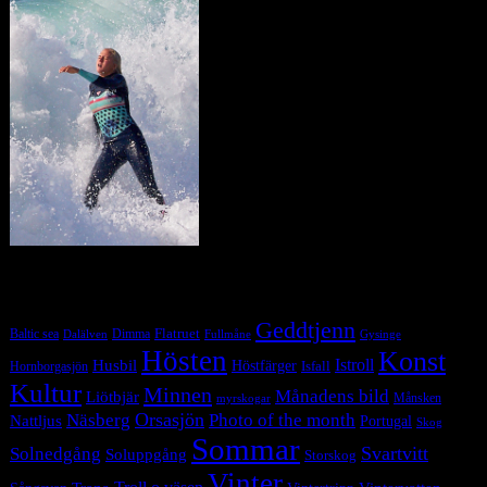
Tag Cloud
Geddtjenn
Baltic sea
Dimma
Flatruet
Dalälven
Gysinge
Fullmåne
Hösten
Konst
Istroll
Husbil
Höstfärger
Isfall
Hornborgasjön
Kultur
Minnen
Månadens bild
Liötbjär
Månsken
myrskogar
Orsasjön
Photo of the month
Näsberg
Nattljus
Portugal
Skog
Sommar
Svartvitt
Solnedgång
Soluppgång
Storskog
Vinter