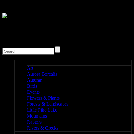
Nature I
Art
Aurora Borealis
Autumn
Birds
Events
Flowers & Plants
Forests & Landscapes
Little Pike Lake
Mountains
Raptors
Rivers & Creeks