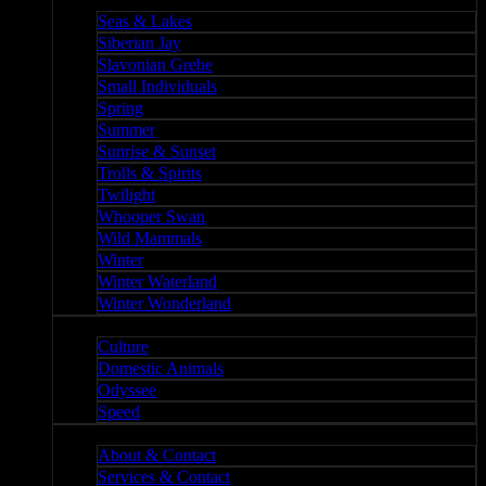
Nature II
Seas & Lakes
Siberian Jay
Slavonian Grebe
Small Individuals
Spring
Summer
Sunrise & Sunset
Trolls & Spirits
Twilight
Whooper Swan
Wild Mammals
Winter
Winter Waterland
Winter Wonderland
Culture
Culture
Domestic Animals
Odyssee
Speed
About
About & Contact
Services & Contact