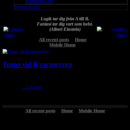
WordPress org
Mobile Home
Logik tar dig från A till B.
Fantasi tar dig vart som helst.
(Albert Einstein)
All recent posts
Home
Mobile Home
Trana vid Kvarnmyren
Har tillbringat några dagar med att njuta av vårens ankomst och
vandra runt på hemskogarna kring Björkvasslan. Våren kommer
sakta men
…Läs mer
All recent posts
Home
Mobile Home
Headlines