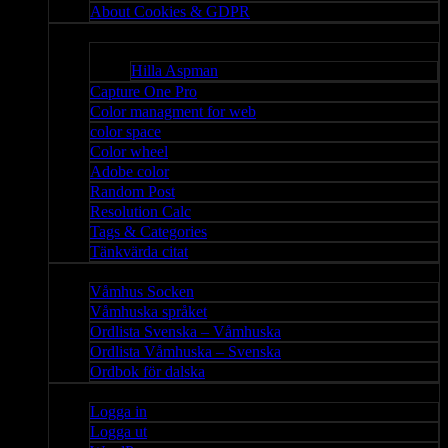
About Cookies & GDPR
Misc
Bloggar
Hilla Aspman
Capture One Pro
Color managment for web
color space
Color wheel
Adobe color
Random Post
Resolution Calc
Tags & Categories
Tänkvärda citat
Våmhus
Våmhus Socken
Våmhuska språket
Ordlista Svenska – Våmhuska
Ordlista Våmhuska – Svenska
Ordbok för dalska
Admin
Logga in
Logga ut