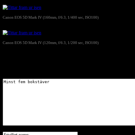
Canon EOS 5D Mark IV (160mm, f/6.3, 1/400 sec, ISO100)
Tittar fram ur isen
Canon EOS 5D Mark IV (120mm, f/6.3, 1/200 sec, ISO100)
Tittar fram ur isen
Skriv gärna en kommentar