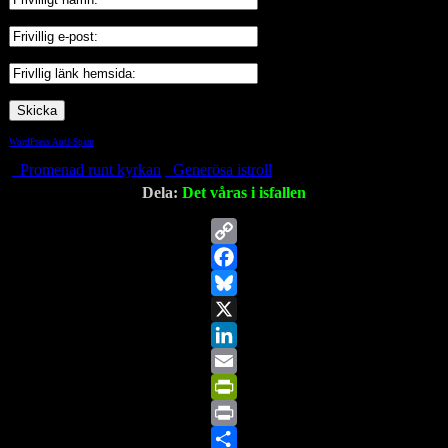
WordPress Anti-Spam
by WP-SpamShield
Promenad runt kyrkan
Generösa istroll
Dela:
Det våras i isfallen
Copy
Link
Facebook
Bluesky
X
LinkedIn
Email
PrintFriendly
Print