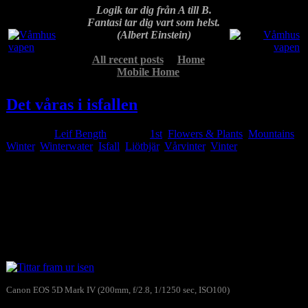
Logik tar dig från A till B.
Fantasi tar dig vart som helst.
(Albert Einstein)
All recent posts
Home
Mobile Home
Det våras i isfallen
Posted by
Leif Bength
at 12:34
1st
,
Flowers & Plants
,
Mountains
,
Winter
,
Winterwater
Isfall
,
Liötbjär
,
Vårvinter
,
Vinter
Feb
26
2021
Liötbjärs isfall, vid vägen, mellan Älvdalen och Lillhärdal, börjar
sakta smälta i den tidiga vårvärmen, De infrusna gran- och
tallynglingarna börjar försiktigt titta fram ur isarna för att njuta av
några få timmars dagsljus och i bästa fall solsken. Några bilder från
mitt besök där under gårdagen…
Canon EOS 5D Mark IV (200mm, f/2.8, 1/1250 sec, ISO100)
Tittar fram ur isen