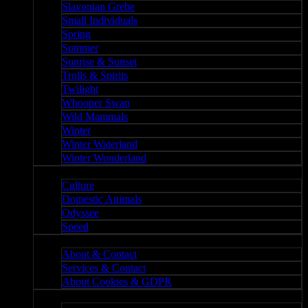
Slavonian Grebe
Small Individuals
Spring
Summer
Sunrise & Sunset
Trolls & Spirits
Twilight
Whooper Swan
Wild Mammals
Winter
Winter Waterland
Winter Wonderland
Culture
Culture
Domestic Animals
Odyssee
Speed
About
About & Contact
Services & Contact
About Cookies & GDPR
Misc