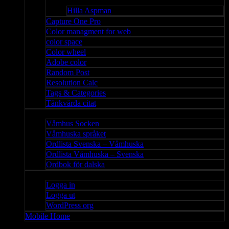
Bloggar
Hilla Aspman
Capture One Pro
Color managment for web
color space
Color wheel
Adobe color
Random Post
Resolution Calc
Tags & Categories
Tänkvärda citat
Våmhus
Våmhus Socken
Våmhuska språket
Ordlista Svenska – Våmhuska
Ordlista Våmhuska – Svenska
Ordbok för dalska
Admin
Logga in
Logga ut
WordPress org
Mobile Home