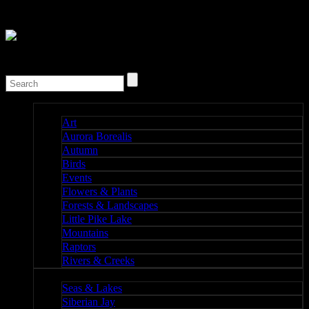
Nature I
Art
Aurora Borealis
Autumn
Birds
Events
Flowers & Plants
Forests & Landscapes
Little Pike Lake
Mountains
Raptors
Rivers & Creeks
Nature II
Seas & Lakes
Siberian Jay