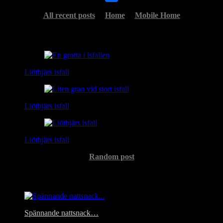
Share
All recent posts
Home
Mobile Home
Related Posts
Liötbjärs isfall
Liötbjärs isfall
Liötbjärs isfall
Random post
Headlines
Spännande nattsnack…