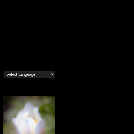
Mosippor/Tiölåtuppur