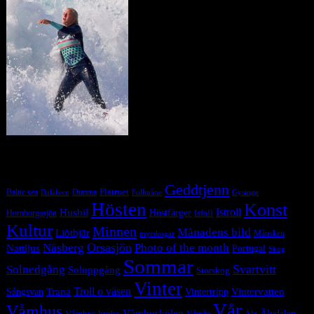
Tag Cloud
Geddtjenn
Baltic sea
Dimma
Flatruet
Dalälven
Gysinge
Fullmåne
Hösten
Konst
Istroll
Husbil
Höstfärger
Isfall
Hornborgasjön
Kultur
Minnen
Månadens bild
Liötbjär
Månsken
myrskogar
Orsasjön
Photo of the month
Näsberg
Nattljus
Portugal
Skog
Sommar
Svartvitt
Solnedgång
Soluppgång
Storskog
Vinter
Trana
Troll o väsen
Sångsvan
Vintervatten
Vintertripp
Vår
Våmhus
Våmhuskölen
Våmhus kyrka
Älvdalen