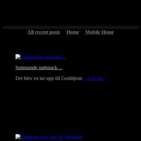
Våmhus kyrka är vacker där den står väl avskiljd från omgivningen
med de vackra bergen som bakgrund.
All recent posts
Home
Mobile Home
Headlines
Spännande nattsnack…
Det blev en tur upp till Geddtjenn
…Läs mer