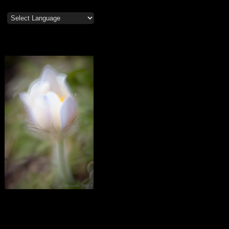
Mosippor/Tiölåtuppur
Calendar
October 2020