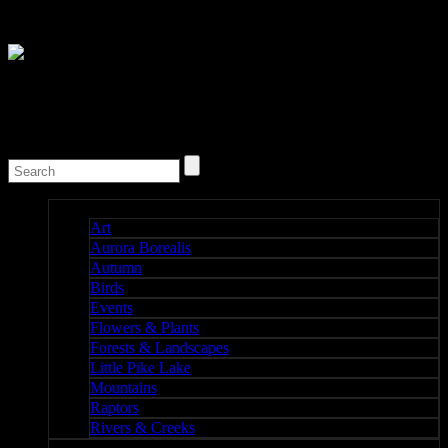
Nature I
Art
Aurora Borealis
Autumn
Birds
Events
Flowers & Plants
Forests & Landscapes
Little Pike Lake
Mountains
Raptors
Rivers & Creeks