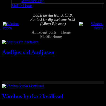
WordPress org
Mobile Home
Logik tar dig från A till B.
Fantasi tar dig vart som helst.
(Albert Einstein)
All recent posts
Home
Mobile Home
Andljus vid Andjusen
En dimmig bild tagen vid den vackra skogstjärnen Andjusen, i
skogarna vid Geddtjenn, i slutet av september i år.
Våmhus kyrka i kvällssol