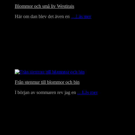
Blommor och små liv Westirais
Här om dan blev det även en
…Läs mer
Från stenmur till blommor och bin
I början av sommaren rev jag en
…Läs mer