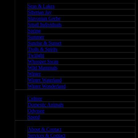
Nature II
Seas & Lakes
Siberian Jay
Slavonian Grebe
Small Individuals
Spring
Summer
Sunrise & Sunset
Trolls & Spirits
Twilight
Whooper Swan
Wild Mammals
Winter
Winter Waterland
Winter Wonderland
Culture
Culture
Domestic Animals
Odyssee
Speed
About
About & Contact
Services & Contact