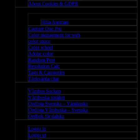
About Cookies & GDPR
Misc
Bloggar
Hilla Aspman
Capture One Pro
Color managment for web
color space
Color wheel
Adobe color
Random Post
Resolution Calc
Tags & Categories
Tänkvärda citat
Våmhus
Våmhus Socken
Våmhuska språket
Ordlista Svenska – Våmhuska
Ordlista Våmhuska – Svenska
Ordbok för dalska
Admin
Logga in
Logga ut