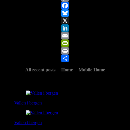
Copy
Link
Facebook
Bluesky
X
LinkedIn
Email
PrintFriendly
Print
Share
All recent posts
Home
Mobile Home
Related Posts
Vallen i bergen
Vallen i bergen