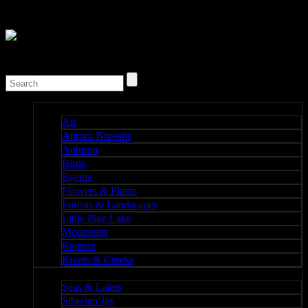
Nature I
Art
Aurora Borealis
Autumn
Birds
Events
Flowers & Plants
Forests & Landscapes
Little Pike Lake
Mountains
Raptors
Rivers & Creeks
Nature II
Seas & Lakes
Siberian Jay