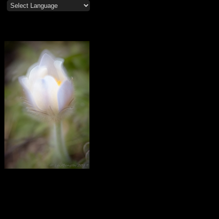
Mosippor/Tiölåtuppur
Calendar
August 2020
M
T
W
T
F
S
S