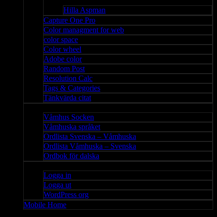
Bloggar
Hilla Aspman
Capture One Pro
Color managment for web
color space
Color wheel
Adobe color
Random Post
Resolution Calc
Tags & Categories
Tänkvärda citat
Våmhus
Våmhus Socken
Våmhuska språket
Ordlista Svenska – Våmhuska
Ordlista Våmhuska – Svenska
Ordbok för dalska
Admin
Logga in
Logga ut
WordPress org
Mobile Home