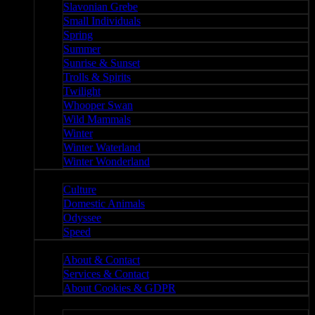
Slavonian Grebe
Small Individuals
Spring
Summer
Sunrise & Sunset
Trolls & Spirits
Twilight
Whooper Swan
Wild Mammals
Winter
Winter Waterland
Winter Wonderland
Culture
Culture
Domestic Animals
Odyssee
Speed
About
About & Contact
Services & Contact
About Cookies & GDPR
Misc