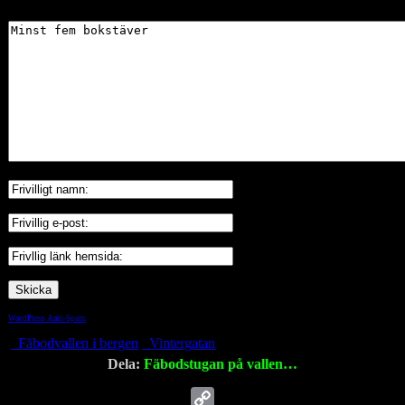
WordPress Anti-Spam
by WP-SpamShield
Fäbodvallen i bergen
Vintergatan
Dela:
Fäbodstugan på vallen…