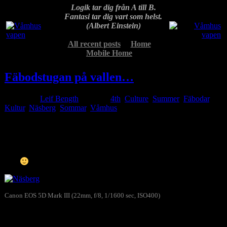
Logik tar dig från A till B.
Fantasi tar dig vart som helst.
(Albert Einstein)
All recent posts
Home
Mobile Home
Fäbodstugan på vallen…
Posted by
Leif Bength
at 17:43
4th
,
Culture
,
Summer
Fäbodar
,
Kultur
,
Näsberg
,
Sommar
,
Våmhus
Aug
20
2020
I den här fäbodstugan i Näsberg växte jag, tillsammans med syskon
samt mor och far, upp på somrarna under 50-talet och början på 60-
talet
Canon EOS 5D Mark III (22mm, f/8, 1/1600 sec, ISO400)
Näsberg
Skriv gärna en kommentar