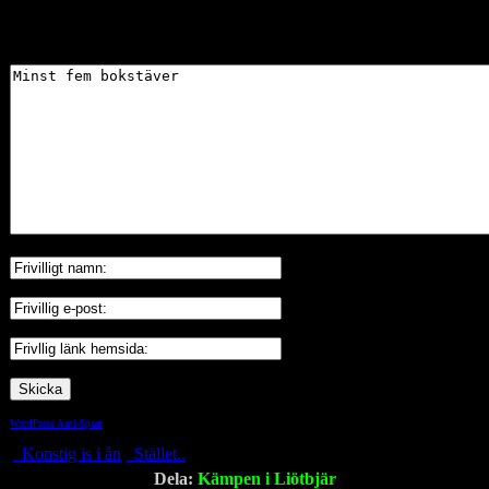
Skriv gärna en kommentar
WordPress Anti-Spam
by WP-SpamShield
Konstig is i ån
Stället..
Dela:
Kämpen i Liötbjär