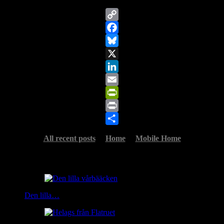
Copy
Link
Facebook
Bluesky
X
LinkedIn
Email
PrintFriendly
Print
Share
All recent posts
Home
Mobile Home
Related Posts
Den lilla…