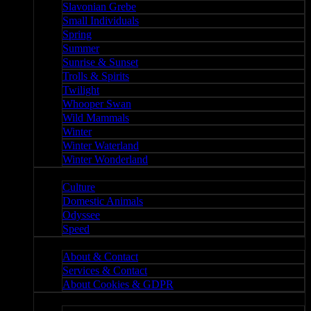
Slavonian Grebe
Small Individuals
Spring
Summer
Sunrise & Sunset
Trolls & Spirits
Twilight
Whooper Swan
Wild Mammals
Winter
Winter Waterland
Winter Wonderland
Culture
Culture
Domestic Animals
Odyssee
Speed
About
About & Contact
Services & Contact
About Cookies & GDPR
Misc