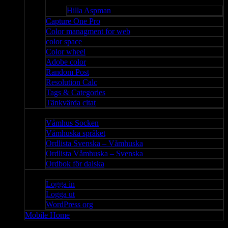
Bloggar
Hilla Aspman
Capture One Pro
Color managment for web
color space
Color wheel
Adobe color
Random Post
Resolution Calc
Tags & Categories
Tänkvärda citat
Våmhus
Våmhus Socken
Våmhuska språket
Ordlista Svenska – Våmhuska
Ordlista Våmhuska – Svenska
Ordbok för dalska
Admin
Logga in
Logga ut
WordPress org
Mobile Home