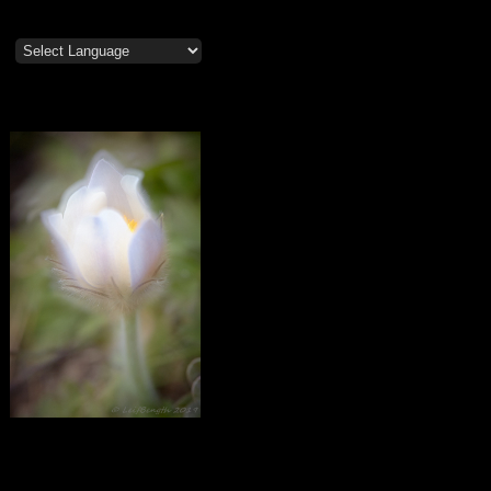
Mosippor/Tiölåtuppur
Calendar