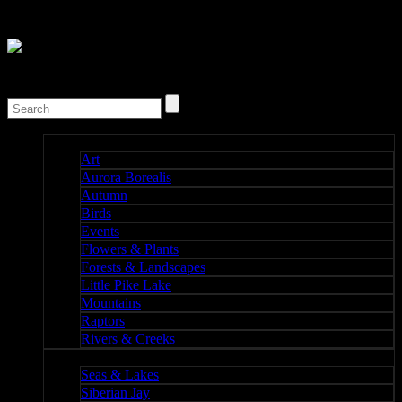
Nature I
Art
Aurora Borealis
Autumn
Birds
Events
Flowers & Plants
Forests & Landscapes
Little Pike Lake
Mountains
Raptors
Rivers & Creeks
Nature II
Seas & Lakes
Siberian Jay