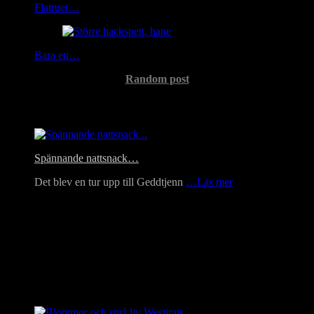
Flatruet…
Bara en…
Random post
Headlines
Spännande nattsnack…
Det blev en tur upp till Geddtjenn
…Läs mer