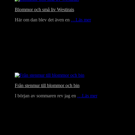
Blommor och små liv Westirais
Här om dan blev det även en
…Läs mer
Från stenmur till blommor och bin
I början av sommaren rev jag en
…Läs mer