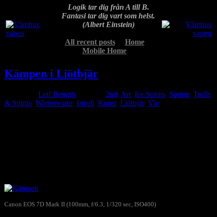
Logik tar dig från A till B.
Fantasi tar dig vart som helst.
(Albert Einstein)
All recent posts
Home
Mobile Home
Kämpen i Liötbjär
Posted by
Leif Bength
at 17:08
2nd
,
Art
,
Ice Spirits
,
Spring
,
Trolls
& Spirits
,
Winterwater
Istroll
,
Konst
,
Liötbjär
,
Vår
Mar
27
2020
Inte mycket kvar av istrollen i Liötbjär numer. Värmen och
eftermiddagssolens skönt varma strålar smälter sakta men säkert ner
trollen i Rotnans vårflod, som än så länge inte nått maxflödet. Men
mer vatten kommer då det på höjderna kring Geddtjenn finns gott
om snö kvar att smälta.
Canon EOS 7D Mark II (100mm, f/6.3, 1/320 sec, ISO400)
Kämpen