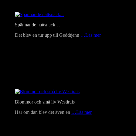
Headlines
Spännande nattsnack…
Det blev en tur upp till Geddtjenn
…Läs mer
Blommor och små liv Westirais
Här om dan blev det även en
…Läs mer