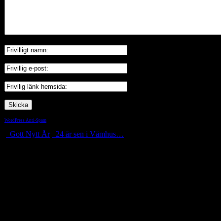
WordPress Anti-Spam
by WP-SpamShield
Gott Nytt År
24 år sen i Våmhus…