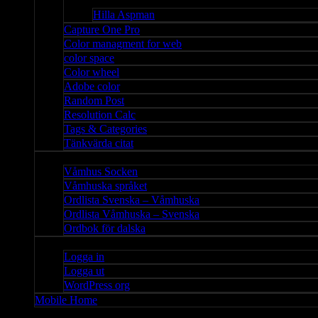
Bloggar
Hilla Aspman
Capture One Pro
Color managment for web
color space
Color wheel
Adobe color
Random Post
Resolution Calc
Tags & Categories
Tänkvärda citat
Våmhus
Våmhus Socken
Våmhuska språket
Ordlista Svenska – Våmhuska
Ordlista Våmhuska – Svenska
Ordbok för dalska
Admin
Logga in
Logga ut
WordPress org
Mobile Home