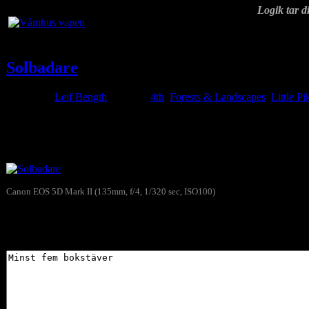
Logik tar di
Solbadare
Posted by
Leif Bength
at 10:47
4th
,
Forests & Landscapes
,
Little P
Jan
02
2020
Ett par solbadare i en snödriva vid Geddtjenn 2 jan 2010…
Canon EOS 5D Mark II (135mm, f/4, 1/320 sec, ISO100)
Solbadare
Skriv gärna en kommentar