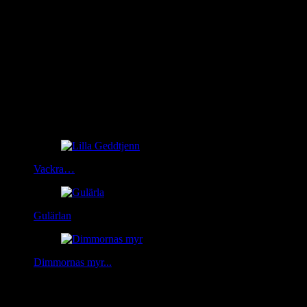
Related Posts
Vackra…
Gulärlan
Dimmornas myr...