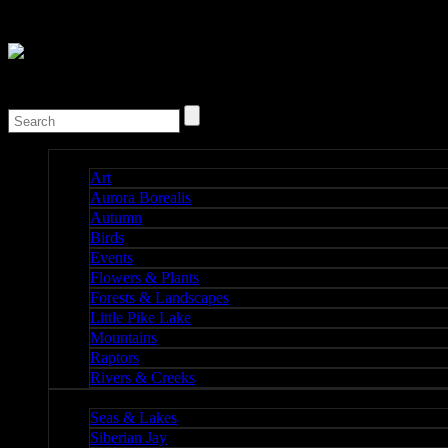
Nature I
Art
Aurora Borealis
Autumn
Birds
Events
Flowers & Plants
Forests & Landscapes
Little Pike Lake
Mountains
Raptors
Rivers & Creeks
Nature II
Seas & Lakes
Siberian Jay