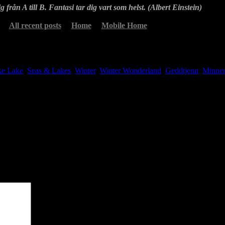
g från A till B. Fantasi tar dig vart som helst. (Albert Einstein)
All recent posts
Home
Mobile Home
ike Lake
,
Seas & Lakes
,
Winter
,
Winter Wonderland
Geddtjenn
,
Minne