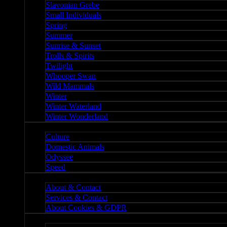
Slavonian Grebe
Small Individuals
Spring
Summer
Sunrise & Sunset
Trolls & Spirits
Twilight
Whooper Swan
Wild Mammals
Winter
Winter Waterland
Winter Wonderland
Culture
Culture
Domestic Animals
Odyssee
Speed
About
About & Contact
Services & Contact
About Cookies & GDPR
Misc