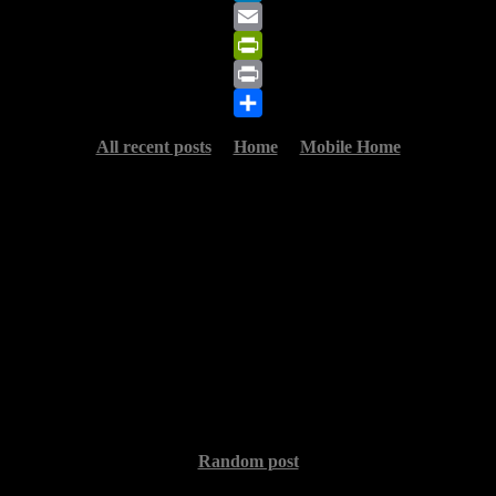
LinkedIn
Email
PrintFriendly
Print
Share
All recent posts
Home
Mobile Home
Random post