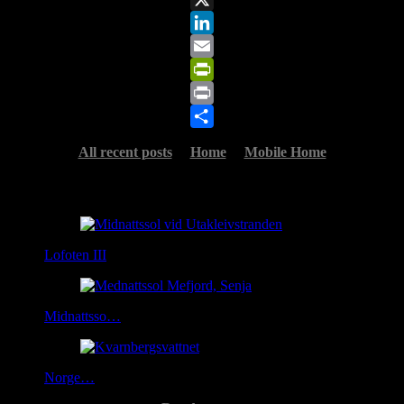
X
LinkedIn
Email
PrintFriendly
Print
Share
All recent posts
Home
Mobile Home
Related Posts
Lofoten III
Midnattsso…
Norge…