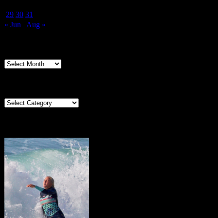
22
23
24
25
26
27
28
29
30
31
« Jun
Aug »
Archives
Archives
Categories
Categories
Portugal