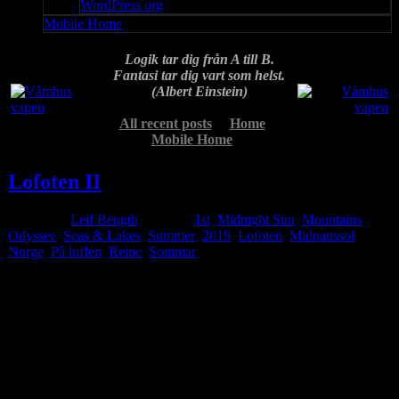
WordPress org
Mobile Home
Logik tar dig från A till B.
Fantasi tar dig vart som helst.
(Albert Einstein)
All recent posts
Home
Mobile Home
Lofoten II
Posted by
Leif Bength
at 00:08
1st
,
Midnight Sun
,
Mountains
,
Odyssee
,
Seas & Lakes
,
Summer
2019
,
Lofoten
,
Midnattssol
,
Norge
,
På luffen
,
Reine
,
Sommar
Jul
30
2019
Reine är kanske den mest kända och fotograferade orten på
Lofoten. Ett litet fint samhälle som är vackert inbäddat bland
spetsiga berg längst ute på Lofotens västra spets. Det är bara Å som
ligger längre västerut vid vägs ände. Några bilder från förmiddag till
midnatt på denna vackra plats. Tyvärr ingen midnattssol denna natt
men det vackra midnattsskenet genom molnen kompenserade fint.