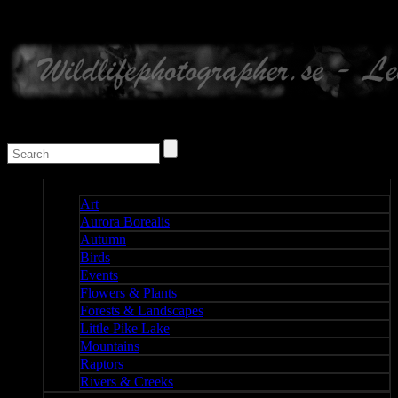
Nature I
Art
Aurora Borealis
Autumn
Birds
Events
Flowers & Plants
Forests & Landscapes
Little Pike Lake
Mountains
Raptors
Rivers & Creeks