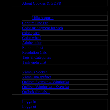
About Cookies & GDPR
Misc
Bloggar
Hilla Aspman
Capture One Pro
Color managment for web
color space
Color wheel
Adobe color
Random Post
Resolution Calc
Tags & Categories
Tänkvärda citat
Våmhus
Våmhus Socken
Våmhuska språket
Ordlista Svenska – Våmhuska
Ordlista Våmhuska – Svenska
Ordbok för dalska
Admin
Logga in
Logga ut