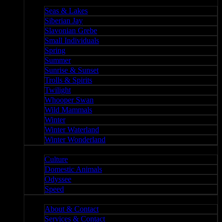
Nature II
Seas & Lakes
Siberian Jay
Slavonian Grebe
Small Individuals
Spring
Summer
Sunrise & Sunset
Trolls & Spirits
Twilight
Whooper Swan
Wild Mammals
Winter
Winter Waterland
Winter Wonderland
Culture
Culture
Domestic Animals
Odyssee
Speed
About
About & Contact
Services & Contact