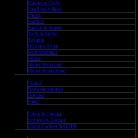
Slavonian Grebe
Small Individuals
Spring
Summer
Sunrise & Sunset
Trolls & Spirits
Twilight
Whooper Swan
Wild Mammals
Winter
Winter Waterland
Winter Wonderland
Culture
Culture
Domestic Animals
Odyssee
Speed
About
About & Contact
Services & Contact
About Cookies & GDPR
Misc