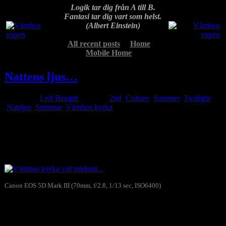
Logik tar dig från A till B.
Fantasi tar dig vart som helst.
(Albert Einstein)
All recent posts
Home
Mobile Home
Nattens ljus…
Posted by
Leif Bength
at 11:07
2nd
,
Culture
,
Summer
,
Twilight
Nattljus
,
Sommar
,
Våmhus kyrka
Aug
03
2018
Råkade titta ut strax före ett i natt och fick se vackert ljus ovan
Våmhus kyrka…
Canon EOS 5D Mark III (70mm, f/2.8, 1/13 sec, ISO6400)
Våmhus kyrka vid midnatt…
Skriv gärna en kommentar