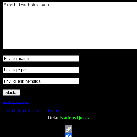
WordPress Anti-Spam
by WP-SpamShield
Frodigt på Kölen…
En ren…
Dela:
Nattens ljus…