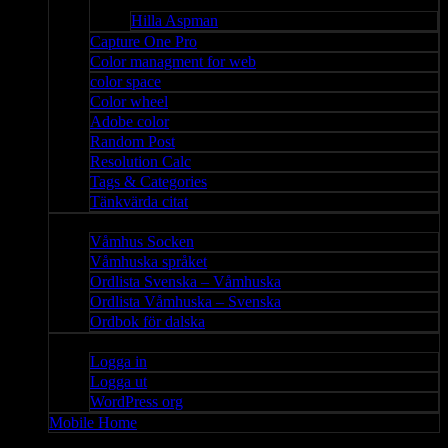
Bloggar
Hilla Aspman
Capture One Pro
Color managment for web
color space
Color wheel
Adobe color
Random Post
Resolution Calc
Tags & Categories
Tänkvärda citat
Våmhus
Våmhus Socken
Våmhuska språket
Ordlista Svenska – Våmhuska
Ordlista Våmhuska – Svenska
Ordbok för dalska
Admin
Logga in
Logga ut
WordPress org
Mobile Home