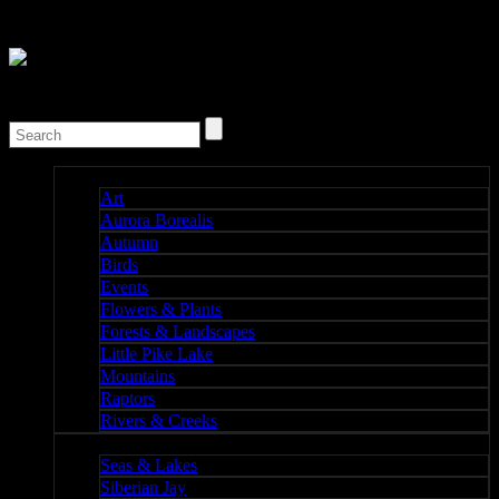
Nature I
Art
Aurora Borealis
Autumn
Birds
Events
Flowers & Plants
Forests & Landscapes
Little Pike Lake
Mountains
Raptors
Rivers & Creeks
Nature II
Seas & Lakes
Siberian Jay