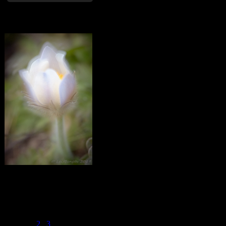
Mosippor/Tiölåtuppur
Calendar
August 2018
M
T
W
T
F
S
S
1
2
3
4
5