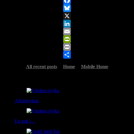
Copy
Link
Facebook
Bluesky
X
LinkedIn
Email
PrintFriendly
Print
Share
All recent posts
Home
Mobile Home
Related Posts
Aftonkyrkan
En natt i…