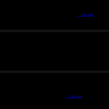
ll naturligt format i en liten gryta i klipporna mot
…Läs mer
 mjukt in mot de granithårda men skönt böljande klipporna.
 inte minns fel bodde vi på Ramvikslandet.
…Läs mer