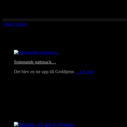
En vacker koltrast underhöll oss vid Bysjön, Torsåker, i fredags. Här sit
Older Entries
Headlines
Spännande nattsnack…
Det blev en tur upp till Geddtjenn
…Läs mer