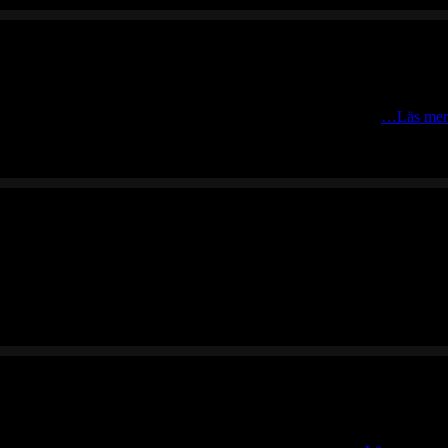
 Biofoto i Mörkret vid Fulufjällets nationalpark i nordvästra
…Läs mer
havet slår in mot klipporna på Örskär i solnedgången.