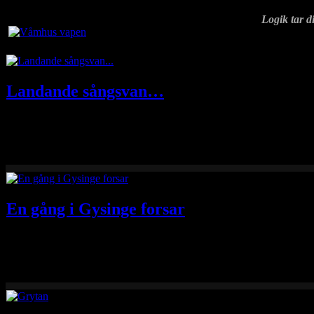
Logik tar di
Landande sångsvan…
Eftersom svanarna vid Tysslingen uteblev i år så får det bli en nyf
En gång i Gysinge forsar
I forsarna vid Gysinge är det alltid spännande vara när det är som kal