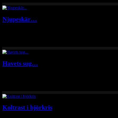
Njupeskär…
Ett bild från en blåsig dag vid Njupeskär tagen under en höstträff med
Havets sug…
Hittade en gammal oframkallad bild från maj 2013. En bild där Botten
Koltrast i björkris