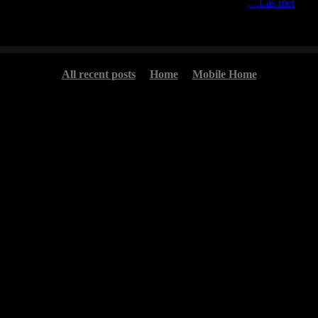
ter den i björkriset intill fågeltornet, njuter och tar nån
…Läs mer
All recent posts
Home
Mobile Home