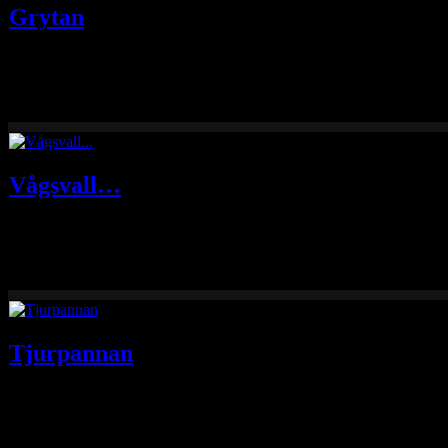
Grytan
En till bild från Ramvikslandet hösten 2008 som också visar lite vågsva
Vågsvall…
En bild från hösten 2008 tagen på Ramvikslandet där vågorna rullade
Tjurpannan
Hösten 2008 var jag med på en träff med Biofoto i Bohuslän. Om jag