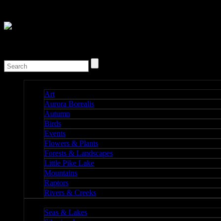
Nature I
Art
Aurora Borealis
Autumn
Birds
Events
Flowers & Plants
Forests & Landscapes
Little Pike Lake
Mountains
Raptors
Rivers & Creeks
Nature II
Seas & Lakes