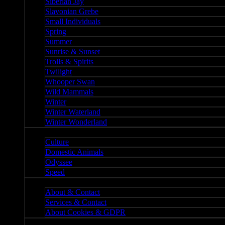
Siberian Jay
Slavonian Grebe
Small Individuals
Spring
Summer
Sunrise & Sunset
Trolls & Spirits
Twilight
Whooper Swan
Wild Mammals
Winter
Winter Waterland
Winter Wonderland
Culture
Culture
Domestic Animals
Odyssee
Speed
About
About & Contact
Services & Contact
About Cookies & GDPR
Misc