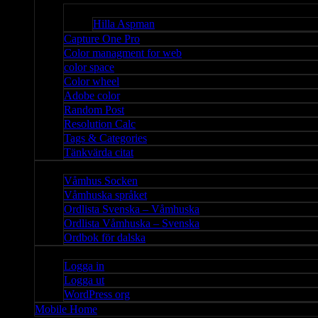
Bloggar
Hilla Aspman
Capture One Pro
Color managment for web
color space
Color wheel
Adobe color
Random Post
Resolution Calc
Tags & Categories
Tänkvärda citat
Våmhus
Våmhus Socken
Våmhuska språket
Ordlista Svenska – Våmhuska
Ordlista Våmhuska – Svenska
Ordbok för dalska
Admin
Logga in
Logga ut
WordPress org
Mobile Home