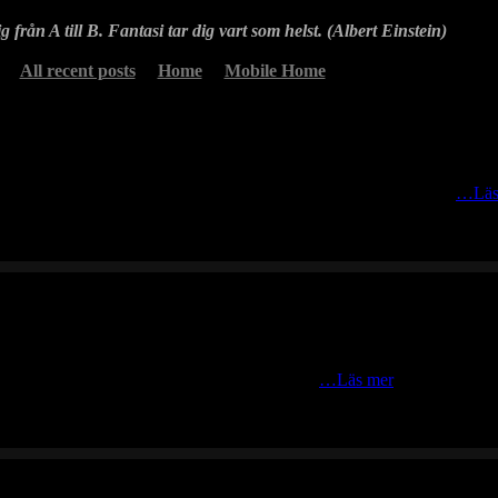
g från A till B. Fantasi tar dig vart som helst. (Albert Einstein)
All recent posts
Home
Mobile Home
ramkallning av en svan som landade vid Trandansen, Hornborgasjön
…Läs
last i januari och februari och Dalälvens lugna
…Läs mer