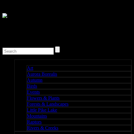
Nature I
Art
Aurora Borealis
Autumn
Birds
Events
Flowers & Plants
Forests & Landscapes
Little Pike Lake
Mountains
Raptors
Rivers & Creeks