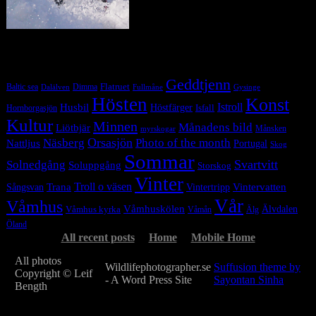
Tag Cloud
Geddtjenn
Baltic sea
Dimma
Flatruet
Dalälven
Gysinge
Fullmåne
Hösten
Konst
Istroll
Husbil
Höstfärger
Isfall
Hornborgasjön
Kultur
Minnen
Månadens bild
Liötbjär
Månsken
myrskogar
Orsasjön
Photo of the month
Näsberg
Nattljus
Portugal
Skog
Sommar
Svartvitt
Solnedgång
Soluppgång
Storskog
Vinter
Trana
Troll o väsen
Sångsvan
Vintervatten
Vintertripp
Vår
Våmhus
Våmhuskölen
Våmhus kyrka
Älvdalen
Våmån
Älg
Öland
All recent posts
Home
Mobile Home
All photos
Wildlifephotographer.se
Suffusion theme by
Copyright © Leif
- A Word Press Site
Sayontan Sinha
Bength