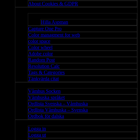
About Cookies & GDPR
Misc
Bloggar
Hilla Aspman
Capture One Pro
Color managment for web
color space
Color wheel
Adobe color
Random Post
Resolution Calc
Tags & Categories
Tänkvärda citat
Våmhus
Våmhus Socken
Våmhuska språket
Ordlista Svenska – Våmhuska
Ordlista Våmhuska – Svenska
Ordbok för dalska
Admin
Logga in
Logga ut