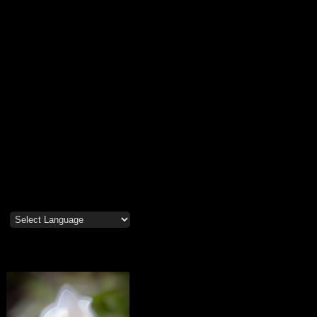
Mosippor/Tiölåtuppur