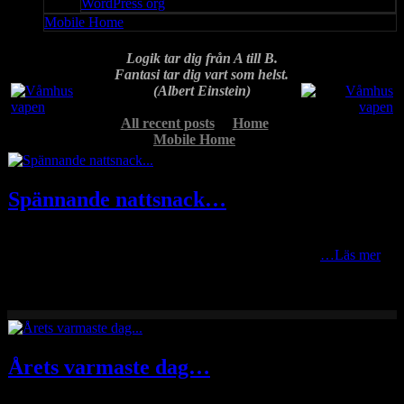
WordPress org
Mobile Home
Logik tar dig från A till B.
Fantasi tar dig vart som helst.
(Albert Einstein)
All recent posts
Home
Mobile Home
Spännande nattsnack…
Det blev en tur upp till Geddtjenn igår förmiddag för att kolla
hjortron mm. Inga hjortron där men fick oväntat besök
…Läs mer
Årets varmaste dag…