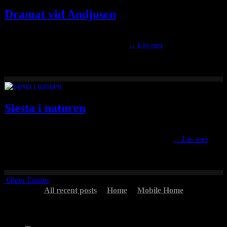
Dramat vid Andjusen
En bild från ett drama att minnas för en handfull fotografer och ett
par fiskare som var där… Under ca 15
…Läs mer
Siesta i naturen
En tidigare oframkallad bild på en björn som tar siesta i naturen norr
på skogarna hemmavid. Det handlade kanske inte så
…Läs mer
Older Entries
All recent posts
Home
Mobile Home
Headlines