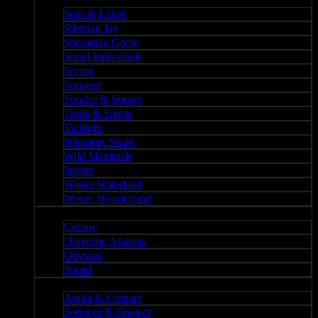
Nature II
Seas & Lakes
Siberian Jay
Slavonian Grebe
Small Individuals
Spring
Summer
Sunrise & Sunset
Trolls & Spirits
Twilight
Whooper Swan
Wild Mammals
Winter
Winter Waterland
Winter Wonderland
Culture
Culture
Domestic Animals
Odyssee
Speed
About
About & Contact
Services & Contact