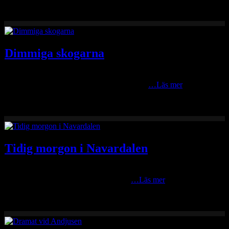
Dimmiga skogarna
En höstbild som jag tog för några år sen på en fotoutflykt norr på
skogarna i Våmhus och Älvdalen. En härlig
…Läs mer
Tidig morgon i Navardalen
Tidig morgon i Navardalen i slutet på augusti i år då det var en stor
födelsedags fest där dagen och kvällen
…Läs mer