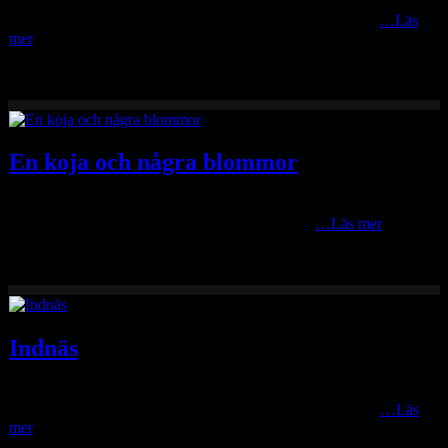
Idag blir det årets varmaste dag hittills med upp mot +30C enligt
väderprognoserna. Passade därför på att gå upp med solen
…Läs
mer
En koja och några blommor
Första gången jag fick syn på den här skogsarbetarkojan var i slutet
av 1950-talet på en skidtur med mor, far, syskon
…Läs mer
Indnäs
Indnäs är en vacker fäbodvall på våmhusskogarna. Vallen ligger fint
inbäddad i skogen, några km norr om Indor, med fin utsikt
…Läs
mer