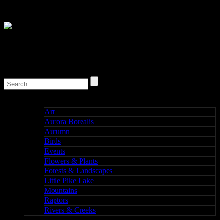
Nature I
Art
Aurora Borealis
Autumn
Birds
Events
Flowers & Plants
Forests & Landscapes
Little Pike Lake
Mountains
Raptors
Rivers & Creeks