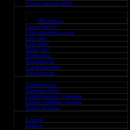
About Cookies & GDPR
Misc
Bloggar
Hilla Aspman
Capture One Pro
Color managment for web
color space
Color wheel
Adobe color
Random Post
Resolution Calc
Tags & Categories
Tänkvärda citat
Våmhus
Våmhus Socken
Våmhuska språket
Ordlista Svenska – Våmhuska
Ordlista Våmhuska – Svenska
Ordbok för dalska
Admin
Logga in
Logga ut