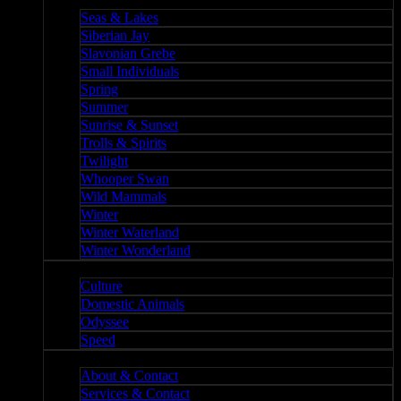
Nature II
Seas & Lakes
Siberian Jay
Slavonian Grebe
Small Individuals
Spring
Summer
Sunrise & Sunset
Trolls & Spirits
Twilight
Whooper Swan
Wild Mammals
Winter
Winter Waterland
Winter Wonderland
Culture
Culture
Domestic Animals
Odyssee
Speed
About
About & Contact
Services & Contact