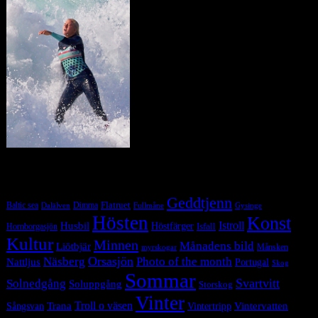
Tag Cloud
Geddtjenn
Baltic sea
Dimma
Flatruet
Dalälven
Gysinge
Fullmåne
Hösten
Konst
Istroll
Husbil
Höstfärger
Isfall
Hornborgasjön
Kultur
Minnen
Månadens bild
Liötbjär
Månsken
myrskogar
Orsasjön
Photo of the month
Näsberg
Nattljus
Portugal
Skog
Sommar
Svartvitt
Solnedgång
Soluppgång
Storskog
Vinter
Trana
Troll o väsen
Sångsvan
Vintervatten
Vintertripp