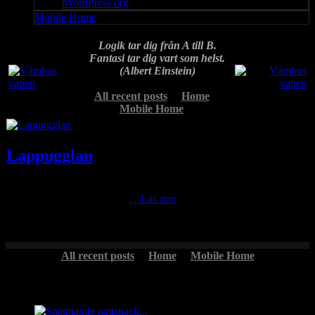
WordPress org
Mobile Home
Logik tar dig från A till B.
Fantasi tar dig vart som helst.
(Albert Einstein)
All recent posts
Home
Mobile Home
Lappugglan
Ibland har man tur när man är på ute mornarna och rullar och ju
oftare man är ute ju mer tur
…Läs mer
All recent posts
Home
Mobile Home
Headlines