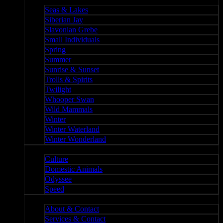
Nature II
Seas & Lakes
Siberian Jay
Slavonian Grebe
Small Individuals
Spring
Summer
Sunrise & Sunset
Trolls & Spirits
Twilight
Whooper Swan
Wild Mammals
Winter
Winter Waterland
Winter Wonderland
Culture
Culture
Domestic Animals
Odyssee
Speed
About
About & Contact
Services & Contact