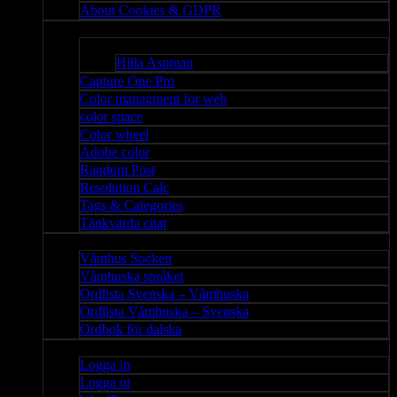
About Cookies & GDPR
Misc
Bloggar
Hilla Aspman
Capture One Pro
Color managment for web
color space
Color wheel
Adobe color
Random Post
Resolution Calc
Tags & Categories
Tänkvärda citat
Våmhus
Våmhus Socken
Våmhuska språket
Ordlista Svenska – Våmhuska
Ordlista Våmhuska – Svenska
Ordbok för dalska
Admin
Logga in
Logga ut