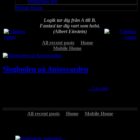
WordPress org
Mobile Home
Logik tar dig från A till B.
Fantasi tar dig vart som helst.
(Albert Einstein)
All recent posts
Home
Mobile Home
Slogboden på Anjosvarden
Det är alltid kul att rota runt bland bildkatalogerna på hårddiskarna i
datorn. Här en 20 år gammal bild tagen en
…Läs mer
All recent posts
Home
Mobile Home
Headlines