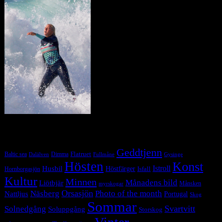
Tag Cloud
Geddtjenn
Baltic sea
Dimma
Flatruet
Dalälven
Gysinge
Fullmåne
Hösten
Konst
Istroll
Husbil
Höstfärger
Isfall
Hornborgasjön
Kultur
Minnen
Månadens bild
Liötbjär
Månsken
myrskogar
Orsasjön
Photo of the month
Näsberg
Nattljus
Portugal
Skog
Sommar
Svartvitt
Solnedgång
Soluppgång
Storskog