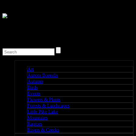
Nature I
Art
Aurora Borealis
Autumn
Birds
Events
Flowers & Plants
Forests & Landscapes
Little Pike Lake
Mountains
Raptors
Rivers & Creeks